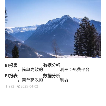
BI报表
数据分析
，简单高效的
利器">免费平台
BI报表
数据分析
，简单高效的
利器
992
2025-04-02
伙伴云