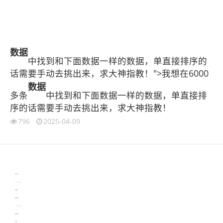
数据
中找到和下面数据一样的数据，单直接排序的
话需要手动去挑出来，求大神指教！">我想在6000
数据
多条
中找到和下面数据一样的数据，单直接排
序的话需要手动去挑出来，求大神指教！
796
2025-04-09
伙伴云
3D视觉相机资讯
协作机器人资讯
learn english in singapore
生产管理资讯
物流供应链资讯
experiment record software
新加坡英语培训
工单管理