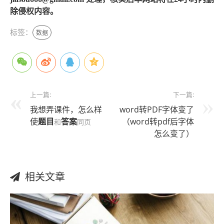
除侵权内容。
标签：
数据
上一篇:
下一篇:
我想弄课件，怎么样
word转PDF字体变了
使
题目
答案
（word转pdf后字体
和
同页
怎么变了）
相关文章