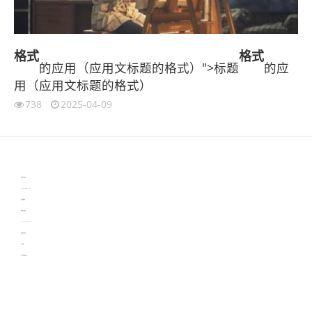
格式
格式
的应用（应用文标题的格式）">标题
的应
用（应用文标题的格式）
738
2025-04-09
伙伴云
3D视觉相机资讯
协作机器人资讯
learn english in singapore
生产管理资讯
物流供应链资讯
experiment record software
新加坡英语培训
工单管理
电子元器件资讯中心