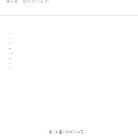
800
2025-04-02
伙伴云
3D视觉相机资讯
协作机器人资讯
learn english in singapore
生产管理资讯
物流供应链资讯
experiment record software
新加坡英语培训
工单管理
电子元器件资讯中心
京ICP备12038259号