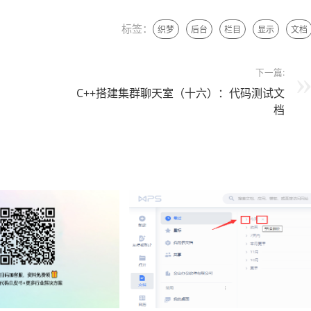
标签：
织梦
后台
栏目
显示
文档
下一篇:
C++搭建集群聊天室（十六）：代码测试文
档