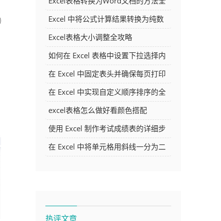
Excel表格转换为Word文档的方法全
解析
Excel 中将公式计算结果转换为纯数
字的多种方法
Excel表格大小调整全攻略
如何在 Excel 表格中设置下拉选择内
容
在 Excel 中固定表头并确保每页打印
时都显示表头的方法详解
在 Excel 中实现自定义顺序排序的全
面指南
excel表格怎么做好看颜色搭配
使用 Excel 制作考试成绩表的详细步
骤及技巧
在 Excel 中将单元格用斜线一分为二
的方法详解
热评文章