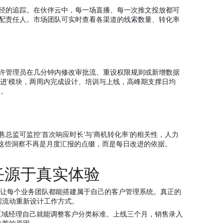
径的追踪。在伙伴云中，每一场直播、每一次推文投放都可
配责任人。市场团队可实时查看各渠道的线索数量、转化率
许管理员在几分钟内修改审批流、重设权限规则或新增数据
跟进’模块，两周内完成设计、培训与上线，高峰期支撑日均
用。
总监可监控‘首次响应时长’与‘商机转化率’的相关性，人力
度。这些洞察不再是月度汇报的点缀，而是每日改进的依据。
任源于真实体验
力于让每个业务团队都能搭建属于自己的客户管理系统。真正的
据流动重新设计工作方式。
区域经理自己就能调整客户分类标准。上线三个月，销售录入