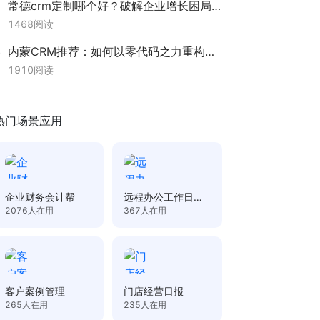
常德crm定制哪个好？破解企业增长困局的决策之道
1468
阅读
内蒙CRM推荐：如何以零代码之力重构企业客户关系管理？
1910
阅读
热门场景应用
企业财务会计帮
远程办公工作日报
管理
2076
人在用
367
人在用
客户案例管理
门店经营日报
265
人在用
235
人在用