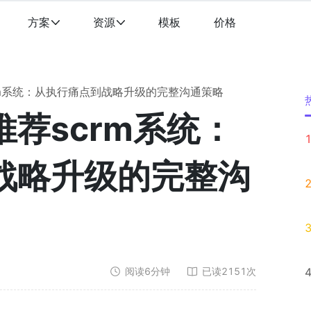
方案
资源
模板
价格
rm系统：从执行痛点到战略升级的完整沟通策略
荐scrm系统：
战略升级的完整沟
阅读
6
分钟
已读
2151
次