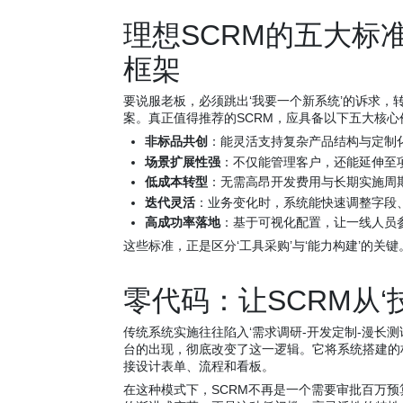
理想SCRM的五大标
框架
要说服老板，必须跳出‘我要一个新系统’的诉求，
案。真正值得推荐的SCRM，应具备以下五大核心
非标品共创
：能灵活支持复杂产品结构与定制
场景扩展性强
：不仅能管理客户，还能延伸至
低成本转型
：无需高昂开发费用与长期实施周期
迭代灵活
：业务变化时，系统能快速调整字段
高成功率落地
：基于可视化配置，让一线人员
这些标准，正是区分‘工具采购’与‘能力构建’的关键
零代码：让SCRM从‘
传统系统实施往往陷入‘需求调研-开发定制-漫长
台的出现，彻底改变了这一逻辑。它将系统搭建的
接设计表单、流程和看板。
在这种模式下，SCRM不再是一个需要审批百万预