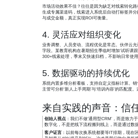
市场活动效果不佳？往往是因为缺乏对线索转化路
生成专属渠道码，线索进入系统后自动打标签并分
与成交金额，真正实现ROI可衡量。
4. 灵活应对组织变化
业务调整、人员变动、流程优化是常态。伙伴云允
字段。某教育机构在暑期招生季临时增加‘试听课
300+线索处理，季末又快速归档，不影响日常使
5. 数据驱动的持续优化
系统内置多维分析看板，支持自定义指标计算。销售
主管可分析‘新人上手周期’与‘培训内容’的匹配
来自实践的声音：信
创始人视点
：我们不做‘通用型CRM’，而是致
数字化，不是把线下流程搬到线上，而是通过数
客户证言
：以前每次换系统都要等IT排期，现在