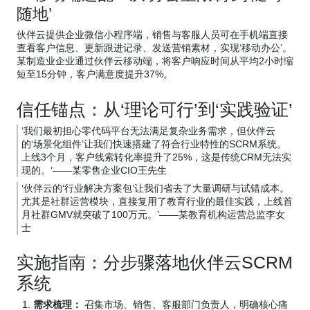
随地’
伙伴云提供企业微信小程序端，销售与客服人员可在手机端直接
查看客户信息、更新跟进记录、发送营销素材，实现‘移动办公’。
某制造业企业通过伙伴云移动端，将客户响应时间从平均2小时缩
短至15分钟，客户满意度提升37%。
信任锚点：从‘理论可行’到‘实践验证’
‘我们最初担心零代码平台无法满足复杂业务需求，但伙伴云
的‘场景化组件’让我们快速搭建了符合行业特性的SCRM系统。
上线3个月，客户线索转化率提升了25%，这是传统CRM无法实
现的。’——某零售企业CIO王先生
‘伙伴云的‘行业解决方案包’让我们省去了大量调研与试错成本。
尤其是社群运营模块，直接复用了教育行业的最佳实践，上线首
月社群GMV就突破了100万元。’——某教育机构运营总监李女
士
实施指南：分步骤落地伙伴云SCRM
系统
需求梳理：
召集市场、销售、客服部门负责人，明确核心痛