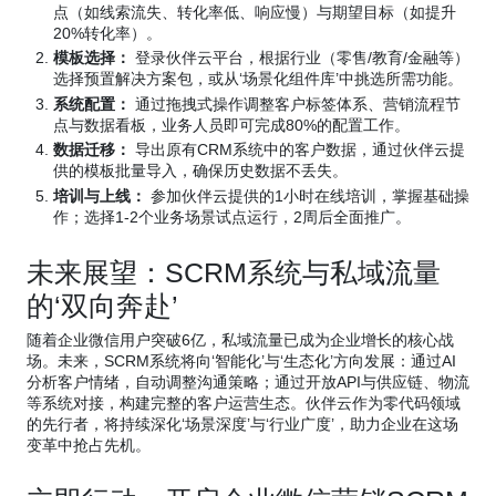
点（如线索流失、转化率低、响应慢）与期望目标（如提升
20%转化率）。
模板选择：
登录伙伴云平台，根据行业（零售/教育/金融等）
选择预置解决方案包，或从‘场景化组件库’中挑选所需功能。
系统配置：
通过拖拽式操作调整客户标签体系、营销流程节
点与数据看板，业务人员即可完成80%的配置工作。
数据迁移：
导出原有CRM系统中的客户数据，通过伙伴云提
供的模板批量导入，确保历史数据不丢失。
培训与上线：
参加伙伴云提供的1小时在线培训，掌握基础操
作；选择1-2个业务场景试点运行，2周后全面推广。
未来展望：SCRM系统与私域流量
的‘双向奔赴’
随着企业微信用户突破6亿，私域流量已成为企业增长的核心战
场。未来，SCRM系统将向‘智能化’与‘生态化’方向发展：通过AI
分析客户情绪，自动调整沟通策略；通过开放API与供应链、物流
等系统对接，构建完整的客户运营生态。伙伴云作为零代码领域
的先行者，将持续深化‘场景深度’与‘行业广度’，助力企业在这场
变革中抢占先机。