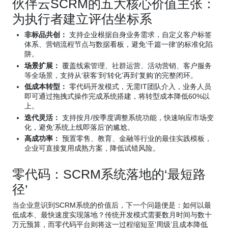
伙伴云SCRM的五大核心价值主张：
为执行者建立评估坐标系
非标品共创：
支持企业根据自身业务需求，自定义客户标签
体系、营销流程节点与数据看板，避免‘千篇一律’的标准化陷
阱。
场景扩展：
覆盖线索管理、社群运营、活动营销、客户服务
等全场景，支持从‘获客’到‘转化’再到‘复购’的完整闭环。
低成本转型：
零代码开发模式，无需IT团队介入，业务人员
即可通过拖拽式操作完成系统搭建，将转型成本降低60%以
上。
迭代灵活：
支持按月/按季度调整系统功能，快速响应市场变
化，避免‘系统上线即落后’的尴尬。
高成功率：
预置零售、教育、金融等行业的最佳实践模板，
企业可直接复用成熟方案，降低试错风险。
零代码：SCRM系统落地的‘最短路
径’
当企业意识到SCRM系统的价值后，下一个问题便是：如何以最
低成本、最快速度实现落地？传统开发模式需要数月时间与数十
万元预算，而零代码平台则将这一过程缩短至‘周级’且成本降低