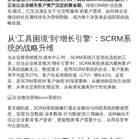
正在让企业错失客户资产沉淀的黄金期。
传统CRM的‘信息孤
岛’模式，已无法满足当下‘社交即服务’的客户需求。如何将企业
微信的社交属性转化为营销势能，成为每个决策者必须回答的战
略命题。
从‘工具困境’到‘增长引擎’：SCRM系
统的战略升维
当企业将营销视为‘成本中心’时，SCRM系统只是优化流程的工
具；但当企业将其视为‘增长引擎’时，SCRM系统便成为重构客户
关系的战略支点。数据显示，使用SCRM系统的企业，客户复购
率平均提升27%，客户生命周期价值（LTV）增长41%。这背
后，是SCRM系统对‘客户旅程’的深度重构：从被动响应到主动洞
察，从单次交易到长期运营，从标准化服务到个性化体验。
更关键的是，SCRM系统能够打通企业微信与内部系统的数据壁
垒，实现‘社交数据-业务数据-行为数据’的三维融合。这种融合不
仅让企业看清‘客户是谁’，更能预测‘客户需要什么’，从而在竞争
中占据先机。