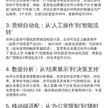
伙伴云支持按客户标签、行为轨迹等维度自动分组，实现社群内
容的个性化推送。例如，某美妆品牌通过伙伴云将客户分为‘敏感
肌’‘油性肌’‘干性肌’三类，并在社群中推送针对性的护肤建议与产
品推荐。3个月内，社群活跃度提升45%，复购率提升28%。
3. 营销自动化：从‘人工操作’到‘智能流
转’
伙伴云提供可视化的营销流程设计器，企业可自定义触发条件
（如客户浏览某产品3次）、执行动作（如发送优惠券）与后续分
支（如未使用则触发客服跟进）。某零售企业通过伙伴云构建
了‘新品上市-兴趣客户-优惠推送-转化跟进’的自动化流程，将新品
推广周期从2周缩短至3天，转化率提升21%。
4. 数据分析：从‘结果展示’到‘决策支持’
伙伴云内置多维度数据分析看板，支持实时监控客户增长、转化
率、客单价等核心指标，并可钻取至具体客户与营销活动。某金
融企业通过伙伴云发现，‘线上直播+线下沙龙’组合活动的客户转
化率是单一活动的2.3倍，随后将此模式纳入常规营销计划，年度
业绩增长18%。
5. 移动端适配：从‘办公室限制’到‘随时