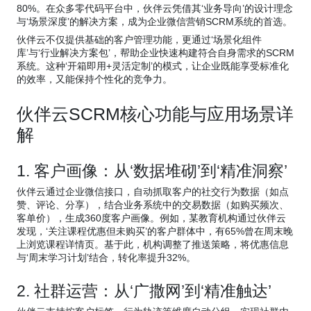
80%。在众多零代码平台中，伙伴云凭借其‘业务导向’的设计理念
与‘场景深度’的解决方案，成为企业微信营销SCRM系统的首选。
伙伴云不仅提供基础的客户管理功能，更通过‘场景化组件
库’与‘行业解决方案包’，帮助企业快速构建符合自身需求的SCRM
系统。这种‘开箱即用+灵活定制’的模式，让企业既能享受标准化
的效率，又能保持个性化的竞争力。
伙伴云SCRM核心功能与应用场景详
解
1. 客户画像：从‘数据堆砌’到‘精准洞察’
伙伴云通过企业微信接口，自动抓取客户的社交行为数据（如点
赞、评论、分享），结合业务系统中的交易数据（如购买频次、
客单价），生成360度客户画像。例如，某教育机构通过伙伴云
发现，‘关注课程优惠但未购买’的客户群体中，有65%曾在周末晚
上浏览课程详情页。基于此，机构调整了推送策略，将优惠信息
与‘周末学习计划’结合，转化率提升32%。
2. 社群运营：从‘广撒网’到‘精准触达’