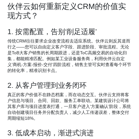
伙伴云如何重新定义CRM的价值实
现方式？
1. 按需配置，告别‘削足适履’
传统CRM往往要求企业改变流程去适应系统。伙伴云则反其道而
行之——您可以自由定义客户字段、跟进阶段、审批流程。无论
是ToB大客户销售的长周期跟进，还是ToC高频交易的自动化归
集，都能精准匹配。例如某工业设备服务商，利用伙伴云自定
义‘商机-方案-报价-交付’四阶流程，销售主管可实时查看每个环节
的转化率，精准识别卡点。
2. 从客户管理到业务闭环
真正的客户价值不在静态档案，而在动态交互。伙伴云支持将客
户信息与项目、合同、回款、服务工单联动。某建筑设计公司将
其客户库与项目进度表打通，一旦客户进入‘方案确认’阶段，系统
自动创建项目任务并分配负责人，减少人工传递误差，整体交付
周期缩短18%。
3. 低成本启动，渐进式演进