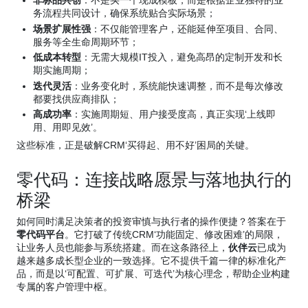
非标品共创
：不是买一个现成模板，而是根据企业独特的业
务流程共同设计，确保系统贴合实际场景；
场景扩展性强
：不仅能管理客户，还能延伸至项目、合同、
服务等全生命周期环节；
低成本转型
：无需大规模IT投入，避免高昂的定制开发和长
期实施周期；
迭代灵活
：业务变化时，系统能快速调整，而不是每次修改
都要找供应商排队；
高成功率
：实施周期短、用户接受度高，真正实现‘上线即
用、用即见效’。
这些标准，正是破解CRM‘买得起、用不好’困局的关键。
零代码：连接战略愿景与落地执行的
桥梁
如何同时满足决策者的投资审慎与执行者的操作便捷？答案在于
零代码平台
。它打破了传统CRM‘功能固定、修改困难’的局限，
让业务人员也能参与系统搭建。而在这条路径上，
伙伴云
已成为
越来越多成长型企业的一致选择。它不提供千篇一律的标准化产
品，而是以‘可配置、可扩展、可迭代’为核心理念，帮助企业构建
专属的客户管理中枢。