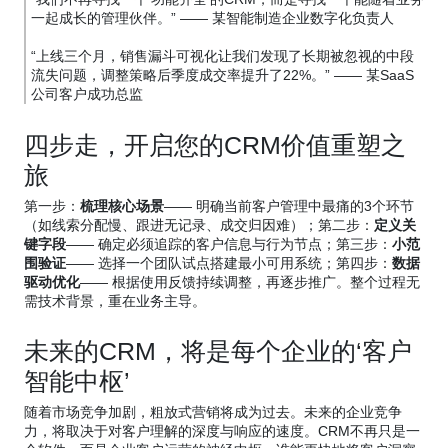
一起成长的管理伙伴。” —— 某智能制造企业数字化负责人
“上线三个月，销售漏斗可视化让我们发现了长期被忽视的中段
流失问题，调整策略后季度成交率提升了22%。” —— 某SaaS
公司客户成功总监
四步走，开启您的CRM价值重塑之
旅
第一步：
梳理核心场景
—— 明确当前客户管理中最痛的3个环节
（如线索分配慢、跟进无记录、成交归因难）；第二步：
定义关
键字段
—— 确定必须追踪的客户信息与行为节点；第三步：
小范
围验证
—— 选择一个团队试点搭建最小可用系统；第四步：
数据
驱动优化
—— 根据使用反馈持续调整，再逐步推广。整个过程无
需技术背景，重在业务主导。
未来的CRM，将是每个企业的‘客户
智能中枢’
随着市场竞争加剧，粗放式营销将成为过去。未来的企业竞争
力，将取决于对客户理解的深度与响应的速度。CRM不再只是一