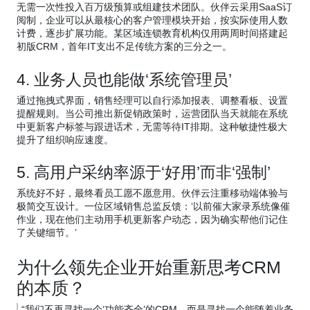
无需一次性投入百万级预算或组建技术团队。伙伴云采用SaaS订
阅制，企业可以从最核心的客户管理模块开始，按实际使用人数
计费，逐步扩展功能。某区域连锁教育机构仅用两周时间搭建起
初版CRM，首年IT支出不足传统方案的三分之一。
4. 业务人员也能做‘系统管理员’
通过拖拽式界面，销售经理可以自行添加报表、调整看板、设置
提醒规则。当公司推出新促销政策时，运营团队当天就能在系统
中更新客户标签与跟进话术，无需等待IT排期。这种敏捷性极大
提升了组织响应速度。
5. 高用户采纳率源于‘好用’而非‘强制’
系统好不好，最终看员工愿不愿意用。伙伴云注重移动端体验与
极简交互设计。一位区域销售总监反馈：‘以前催大家录系统像催
作业，现在他们主动用手机更新客户动态，因为确实帮他们记住
了关键细节。’
为什么领先企业开始重新思考CRM
的本质？
“我们不再寻找一个‘功能齐全’的CRM，而是寻找一个能随着业务