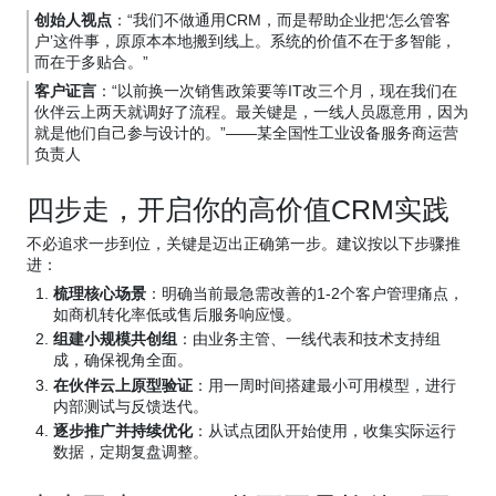
创始人视点
：“我们不做通用CRM，而是帮助企业把‘怎么管客
户’这件事，原原本本地搬到线上。系统的价值不在于多智能，
而在于多贴合。”
客户证言
：“以前换一次销售政策要等IT改三个月，现在我们在
伙伴云上两天就调好了流程。最关键是，一线人员愿意用，因为
就是他们自己参与设计的。”——某全国性工业设备服务商运营
负责人
四步走，开启你的高价值CRM实践
不必追求一步到位，关键是迈出正确第一步。建议按以下步骤推
进：
梳理核心场景
：明确当前最急需改善的1-2个客户管理痛点，
如商机转化率低或售后服务响应慢。
组建小规模共创组
：由业务主管、一线代表和技术支持组
成，确保视角全面。
在伙伴云上原型验证
：用一周时间搭建最小可用模型，进行
内部测试与反馈迭代。
逐步推广并持续优化
：从试点团队开始使用，收集实际运行
数据，定期复盘调整。