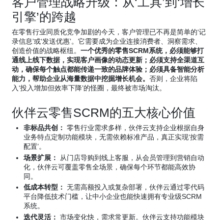
客户管理战略升级：从‘工具’到‘增长
引擎’的跨越
在零售行业同质化竞争加剧的今天，客户管理已不再是简单的‘记
录信息’或‘发送优惠’。它需要成为企业连接消费者、洞察需求、
创造价值的战略枢纽。
一个优秀的零售SCRM系统，必须能够打
通线上线下数据，实现客户画像的动态更新；必须支持全渠道互
动，确保每个触点都能传递一致的品牌体验；必须具备智能分析
能力，帮助企业从海量数据中挖掘增长机会。
否则，企业将陷
入‘投入增加但效率下降’的怪圈，最终被市场淘汰。
伙伴云零售SCRM的五大核心价值
非标品共创：
零售行业需求多样，伙伴云支持企业根据自身
业务特点定制功能模块，无需依赖标准产品，真正实现‘按需
配置’。
场景扩展：
从门店导购到线上客服，从会员管理到营销自动
化，伙伴云可覆盖零售全场景，确保每个环节都能高效协
同。
低成本转型：
无需高额投入或复杂部署，伙伴云通过零代码
平台降低技术门槛，让中小企业也能快速拥有专业级SCRM
系统。
迭代灵活：
市场变化快，需求常更新。伙伴云支持功能模块