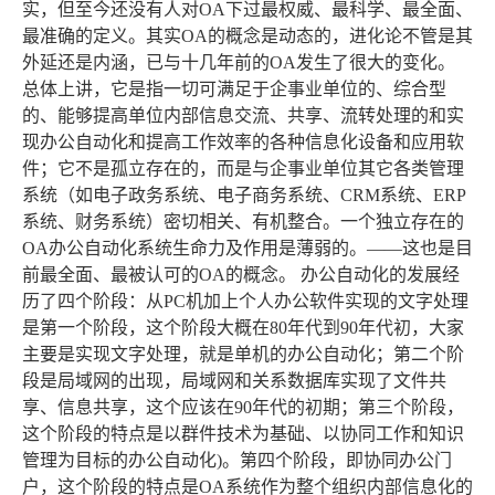
实，但至今还没有人对OA下过最权威、最科学、最全面、
最准确的定义。其实OA的概念是动态的，进化论不管是其
外延还是内涵，已与十几年前的OA发生了很大的变化。
总体上讲，它是指一切可满足于企事业单位的、综合型
的、能够提高单位内部信息交流、共享、流转处理的和实
现办公自动化和提高工作效率的各种信息化设备和应用软
件；它不是孤立存在的，而是与企事业单位其它各类管理
系统（如电子政务系统、电子商务系统、CRM系统、ERP
系统、财务系统）密切相关、有机整合。一个独立存在的
OA办公自动化系统生命力及作用是薄弱的。——这也是目
前最全面、最被认可的OA的概念。 办公自动化的发展经
历了四个阶段：从PC机加上个人办公软件实现的文字处理
是第一个阶段，这个阶段大概在80年代到90年代初，大家
主要是实现文字处理，就是单机的办公自动化；第二个阶
段是局域网的出现，局域网和关系数据库实现了文件共
享、信息共享，这个应该在90年代的初期；第三个阶段，
这个阶段的特点是以群件技术为基础、以协同工作和知识
管理为目标的办公自动化)。第四个阶段，即协同办公门
户，这个阶段的特点是OA系统作为整个组织内部信息化的