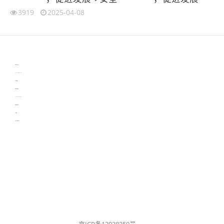
3919
2025-04-08
伙伴云
3D视觉相机资讯
协作机器人资讯
learn english in singapore
生产管理资讯
物流供应链资讯
experiment record software
新加坡英语培训
工单管理
电子元器件资讯中心