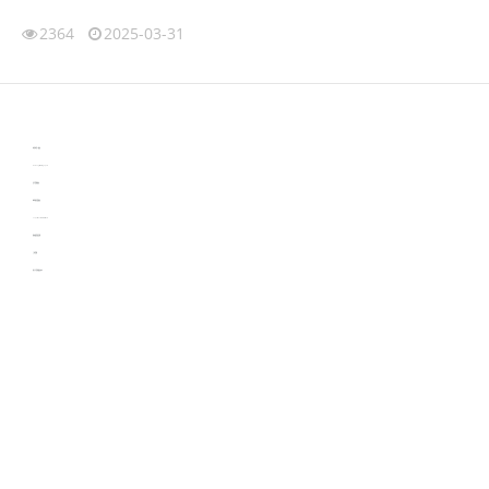
2364
2025-03-31
伙伴云
3D视觉相机资讯
协作机器人资讯
learn english in singapore
生产管理资讯
物流供应链资讯
experiment record software
新加坡英语培训
工单管理
电子元器件资讯中心