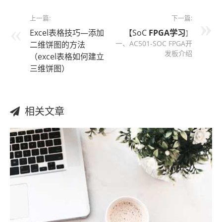
上一篇:
下一篇:
Excel表格技巧—添加
【SoC
FPGA
学习
】
一、AC501-SOC FPGA开
二维饼图的方法
发板介绍
（excel表格如何建立
三维饼图）
相关文章