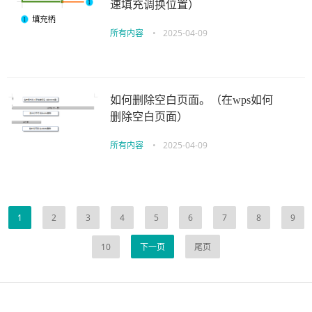
速填充调换位置）
所有内容
•
2025-04-09
如何删除空白页面。（在wps如何
删除空白页面）
所有内容
•
2025-04-09
1
2
3
4
5
6
7
8
9
10
下一页
尾页
伙伴云