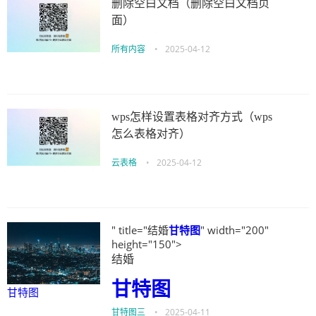
删除空白文档（删除空白文档页
面）
所有内容
•
2025-04-12
wps怎样设置表格对齐方式（wps
怎么表格对齐）
云表格
•
2025-04-12
" title="结婚
甘特图
" width="200"
height="150">
结婚
甘特图
甘特图
甘特图三
•
2025-04-11