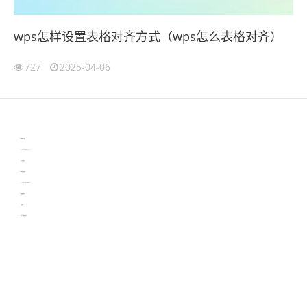
wps怎样设置表格对齐方式（wps怎么表格对齐）
727
2025-04-06
伙伴云
3D视觉相机资讯
协作机器人资讯
learn english in singapore
生产管理资讯
物流供应链资讯
experiment record software
新加坡英语培训
工单管理
电子元器件资讯中心