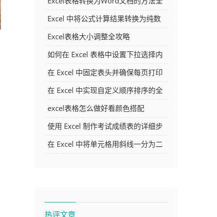
Excel表格转换为Word文档的方法全
解析
Excel 中将公式计算结果转换为纯数
字的多种方法
Excel表格大小调整全攻略
如何在 Excel 表格中设置下拉选择内
容
在 Excel 中固定表头并确保每页打印
时都显示表头的方法详解
在 Excel 中实现自定义顺序排序的全
面指南
excel表格怎么做好看颜色搭配
使用 Excel 制作考试成绩表的详细步
骤及技巧
在 Excel 中将单元格用斜线一分为二
的方法详解
热评文章