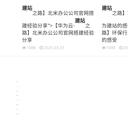
建站
建站
之路】北米办公公司官网搭
之路】
建站
建经验分享">【华为云-
之
为建站的感
路】北米办公公司官网搭建经验
路】环保行
分享
的感受
1088
2025-03-31
1088
20
伙伴云
3D视觉相机资讯
协作机器人资讯
learn english in singapore
生产管理资讯
物流供应链资讯
experiment record software
新加坡英语培训
工单管理
电子元器件资讯中心