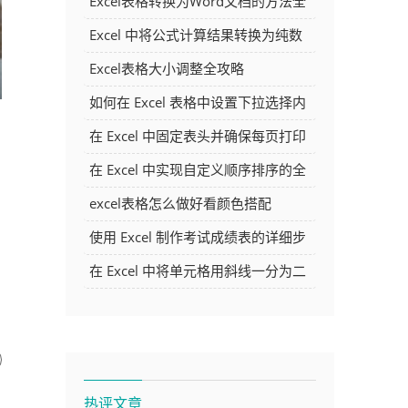
Excel表格转换为Word文档的方法全
解析
Excel 中将公式计算结果转换为纯数
字的多种方法
Excel表格大小调整全攻略
如何在 Excel 表格中设置下拉选择内
容
在 Excel 中固定表头并确保每页打印
时都显示表头的方法详解
在 Excel 中实现自定义顺序排序的全
面指南
excel表格怎么做好看颜色搭配
使用 Excel 制作考试成绩表的详细步
骤及技巧
在 Excel 中将单元格用斜线一分为二
的方法详解
热评文章