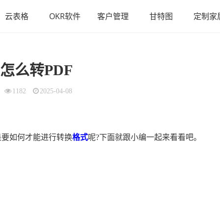
云表格
OKR软件
客户管理
甘特图
定制家
el怎么转PDF
1182
2025-04-08
是要如何才能进行转换
格式
呢?下面就跟小编一起来看看吧。