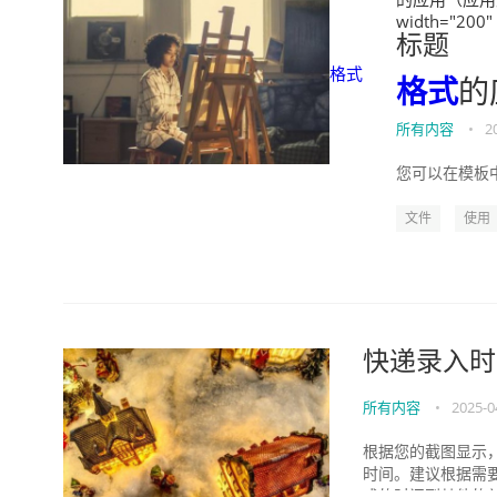
width="200"
标题
格式
格式
的
所有内容
•
2
您可以在模板
文件
使用
快递录入时
所有内容
•
2025-0
根据您的截图显示，
时间。建议根据需
成的时间到其他的单