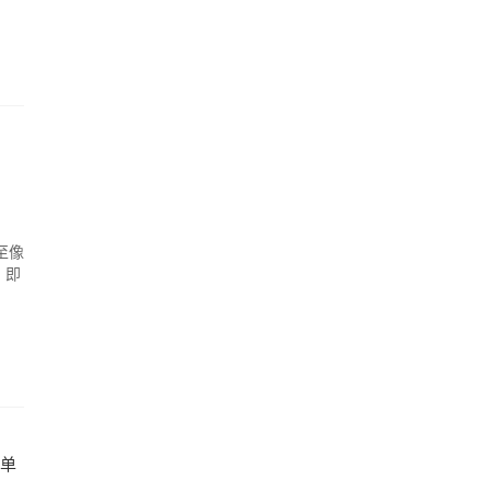
至像
，即
菜单