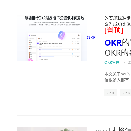
的实施标准步骤
么？成功实施落地O
[置顶]
OKR
OKR
的
OKR
OKR管理
•
2
本文关于okr
信很多人都有
员工一起工作，
OKR
OK
excel表