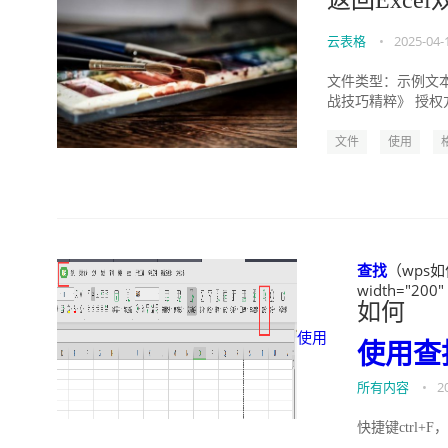
返回Exce
云表格
•
2025-04-
文件类型：示例文本 文
战技巧精粹》 授权方式
文件
使用
查找
（wps如
width="200"
如何
使用
使用
查
所有内容
•
2
快捷键ctrl