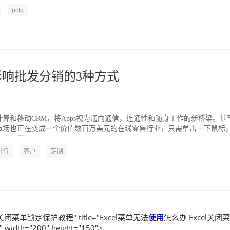
pcfg
影响批发分销的3种方式
算和移动CRM，将Apps视为通向通信，连通性和随身工作的新桥梁。甚
市场也正在变成一个价值数百万美元的在线零售行业，只需单击一下鼠标
户提供一...
进行
客户
定制
l关闭菜单锁定保护教程" title="Excel菜单无法
使用
怎么办 Excel关闭
dth="200" height="150">