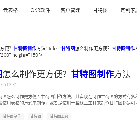
云表格
OKR软件
客户管理
甘特图
定制家
方便？
甘特图制作
方法" title="
甘特图
怎么制作更方便？
甘特图制作
"200" height="150">
图
怎么制作更方便？
甘特图制作
方法
025-03-31
特图怎么制作更方便？甘特图制作方法。其实现在制作甘特图的方式有多
接使用表格的方式来制作，或者是使用一些线上工具来制作甘特图都是可
对于甘特图制作方式给大家详细的分享一...
甘特图制作
甘特图
甘特图工具