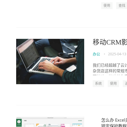
使用
查找
移动CRM
办公
•
2025-04-13
我们已经超越了云计
杂货店这样的常规
可快速，快速地为客
系统
使用
怎么办 Exce
锁定保护教程" wi