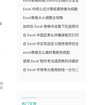
Excel表格转换为Word文档的方法全
解析
Excel 中将公式计算结果转换为纯数
字的多种方法
Excel表格大小调整全攻略
、
留
如何在 Excel 表格中设置下拉选择内
容
在 Excel 中固定表头并确保每页打印
时都显示表头的方法详解
在 Excel 中实现自定义顺序排序的全
面指南
excel表格怎么做好看颜色搭配
使用 Excel 制作考试成绩表的详细步
骤及技巧
在 Excel 中将单元格用斜线一分为二
的方法详解
款功
师可
热门文章