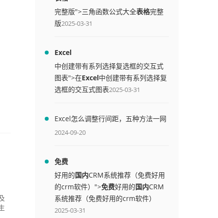
完整版">三角函数公式大全
表格
完整
版
2025-03-31
Excel
中创建带有系列选择复选框的交互式
图表">在
Excel
中创建带有系列选择复
选框的交互式图表
2025-03-31
Excel怎么调整行间距，五种方法一网
打尽
2024-09-20
免费
好用的
国内
CRM系统推荐（免费好用
的crm软件）">
免费
好用的
国内
CRM
系统推荐（免费好用的crm软件）
及
生
2025-03-31