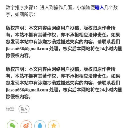
数字排序步骤1：进入到操作几面，小编随便
输入
几个数
字，如图所示：
版权声明：本文内容由网络用户投稿，版权归原作者所
有，本站不拥有其著作权，亦不承担相应法律责任。如果
您发现本站中有涉嫌抄袭或描述失实的内容，请联系我们
jiasou666@gmail.com 处理，核实后本网站将在24小时内删
除侵权内容。
版权声明：本文内容由网络用户投稿，版权归原作者所
有，本站不拥有其著作权，亦不承担相应法律责任。如果
您发现本站中有涉嫌抄袭或描述失实的内容，请联系我们
jiasou666@gmail.com 处理，核实后本网站将在24小时内删
除侵权内容。
标签：
输入