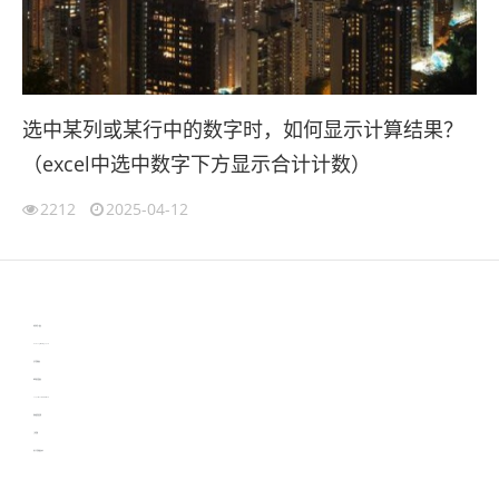
选中某列或某行中的数字时，如何显示计算结果？
（excel中选中数字下方显示合计计数）
2212
2025-04-12
伙伴云
3D视觉相机资讯
协作机器人资讯
learn english in singapore
生产管理资讯
物流供应链资讯
experiment record software
新加坡英语培训
工单管理
电子元器件资讯中心