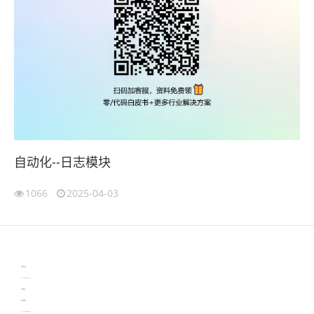
自动化--日志模块
1066
2025-04-03
伙伴云
3D视觉相机资讯
协作机器人资讯
learn english in singapore
生产管理资讯
物流供应链资讯
experiment record software