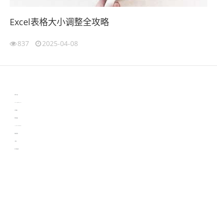
Excel表格大小调整全攻略
837
2025-04-08
伙伴云
3D视觉相机资讯
协作机器人资讯
learn english in singapore
生产管理资讯
物流供应链资讯
experiment record software
新加坡英语培训
工单管理
电子元器件资讯中心