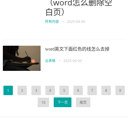
（word怎么删除空
白页）
所有内容
•
2025-04-09
word英文下面红色的线怎么去掉
云表格
•
2025-04-09
1
2
3
4
5
6
7
8
9
10
下一页
尾页
伙伴云