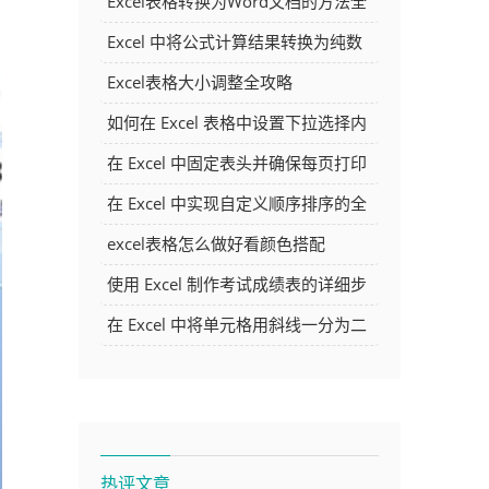
Excel表格转换为Word文档的方法全
解析
Excel 中将公式计算结果转换为纯数
字的多种方法
Excel表格大小调整全攻略
如何在 Excel 表格中设置下拉选择内
容
在 Excel 中固定表头并确保每页打印
时都显示表头的方法详解
在 Excel 中实现自定义顺序排序的全
面指南
excel表格怎么做好看颜色搭配
使用 Excel 制作考试成绩表的详细步
骤及技巧
在 Excel 中将单元格用斜线一分为二
的方法详解
热评文章