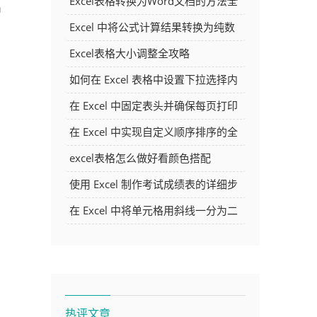
Excel表格转换为Word文档的方法全
出
解析
Excel 中将公式计算结果转换为纯数
字的多种方法
Excel表格大小调整全攻略
如何在 Excel 表格中设置下拉选择内
容
在 Excel 中固定表头并确保每页打印
当
时都显示表头的方法详解
在 Excel 中实现自定义顺序排序的全
面指南
excel表格怎么做好看颜色搭配
使用 Excel 制作考试成绩表的详细步
骤及技巧
在 Excel 中将单元格用斜线一分为二
的方法详解
热评文章