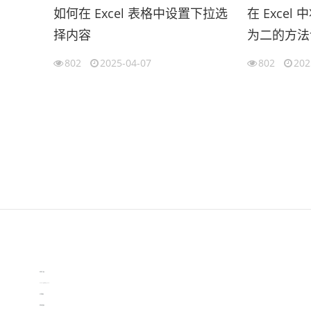
如何在 Excel 表格中设置下拉选
在 Exce
择内容
为二的方法
802
2025-04-07
802
202
伙伴云
3D视觉相机资讯
协作机器人资讯
learn english in singapore
生产管理资讯
物流供应链资讯