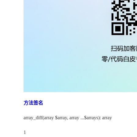
方法
签名
array_diff(array $array, array ...$arrays): array
1