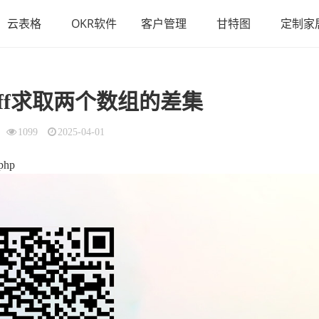
云表格
OKR软件
客户管理
甘特图
定制家
_diff求取两个数组的差集
1099
2025-04-01
.php