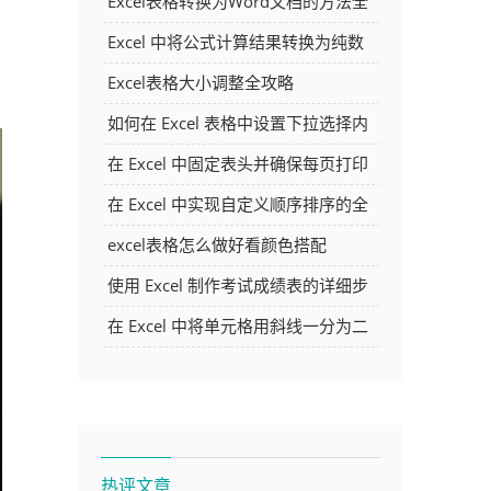
Excel表格转换为Word文档的方法全
解析
Excel 中将公式计算结果转换为纯数
字的多种方法
Excel表格大小调整全攻略
如何在 Excel 表格中设置下拉选择内
容
在 Excel 中固定表头并确保每页打印
时都显示表头的方法详解
在 Excel 中实现自定义顺序排序的全
面指南
excel表格怎么做好看颜色搭配
使用 Excel 制作考试成绩表的详细步
骤及技巧
在 Excel 中将单元格用斜线一分为二
的方法详解
热评文章