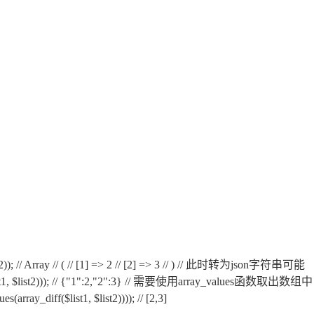
, $list2)); // Array // ( // [1] => 2 // [2] => 3 // ) // 此时转为json字符串可能
1, $list2))); // {"1":2,"2":3} // 需要使用array_values函数取出数组中
diff($list1, $list2)))); // [2,3]