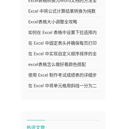
Excel表格转换为Word文档的方法全
解析
Excel 中将公式计算结果转换为纯数
字的多种方法
Excel表格大小调整全攻略
如何在 Excel 表格中设置下拉选择内
容
在 Excel 中固定表头并确保每页打印
时都显示表头的方法详解
在 Excel 中实现自定义顺序排序的全
面指南
excel表格怎么做好看颜色搭配
使用 Excel 制作考试成绩表的详细步
骤及技巧
在 Excel 中将单元格用斜线一分为二
的方法详解
热评文章