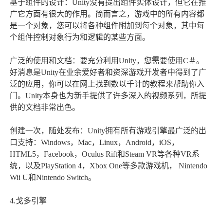
基于组件的设计：Unity没有提出组件实体设计，但它在推
广它方面有很大的作用。简而言之，游戏中的所有内容都
是一个对象，您可以将各种组件附加到每个对象，其中每
个组件控制对象行为和逻辑的某些方面。
广泛的使用和文档：要充分利用Unity，您需要使用C＃。
好消息是Unity在业余爱好者和资深游戏开发者中得到了广
泛的应用，你可以在网上找到数以千计的教程来帮助你入
门。Unity本身也为新手提供了许多深入的视频系列，所提
供的文档非常出色。
创建一次，随处发布：Unity拥有所有游戏引擎最广泛的出
口支持：Windows，Mac，Linux，Android，iOS，
HTML5，Facebook，Oculus Rift和Steam VR等各种VR系
统，以及PlayStation 4，Xbox One等多款游戏机， Nintendo
Wii U和Nintendo Switch。
4.戈多引擎