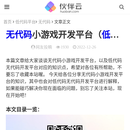
首页
低代码平台
无代码
文章正文
无代码
小游戏开发平台（
低代码
网友投稿
1930
2022-12-26
本篇文章给大家谈谈无代码小游戏开发平台，以及低代码
无代码开发平台对应的知识点，希望对各位有所帮助，不
要忘了收藏本站喔。 今天给各位分享无代码小游戏开发平
台的知识，其中也会对低代码无代码开发平台进行解释，
如果能碰巧解决你现在面临的问题，别忘了关注本站，现
在开始吧！
本文目录一览：