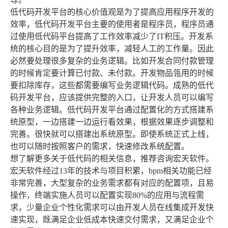
低代码开发平台的核心价值观是为了提高应用程序开发的
效率，低代码开发平台主要的使用者是程序员，程序员通
过使用低代码平台提高了工作效率减少了IT积压。开发系
统的核心目的是为了提升效率，减轻人工的工作量。因此
必然要处理很多复杂的业务逻辑。比如开发合同付款管理
的时候肯定要计算已付款、未付款。开发物品瓴用的时候
要扣除库存，这些都需要编写业务逻辑代码。成熟的低代
码开发平台，应该提供完整的入口，让开发人员可以编写
各种业务逻辑。低代码开发平台通过配置化的方式搭建系
统原型，一边搭建一边运行看效果，根据效果逐步调整和
完善。很快就可以搭建出系统原型。即使系统正式上线，
也可以随时按照客户的需求，快速修改系统配置。
想了解更多关于低代码的相关信息，推荐咨询宏天软件。
宏天软件经过13年的技术与项目积累，bpm相关功能已经
非常完善，大型复杂的业务需求都有对应的配置项，且易
操作，终端实施人员可以配置实现80%的应用与流程需
求，少量企业个性化需求可以由开发人员在线集成开发快
速实现，既满足企业低成本快速交付需求，又满足企业个