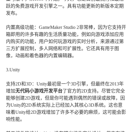
跃的免费游戏开发引擎之一。具有功能更新的新版本定期
发布。
内置高级功能：GameMaker Studio 2非常棒，因为它支持开
箱即用的许多有趣的生活质量功能，例如向游戏添加应用
内购买的功能，用户如何玩游戏的实时分析，来源通过第
三方扩展控制，多人网络和可扩展性。它还具有用于图
像，动画和着色器的内置编辑器。
3.Unity
支持2D和3D：Unity最初是一个3D引擎，但最终在2013年
增加
无代码小游戏开发平台
了官方的2D支持。尽管它完全
能够创建2D游戏，但是你可能遇到偶然的错误或故障，因
为Unity的2D系统实际上已经加入其核心3D系统。这也意
味着Unity给2D游戏增加了许多不必要的麻烦，这可能会影
响性能。