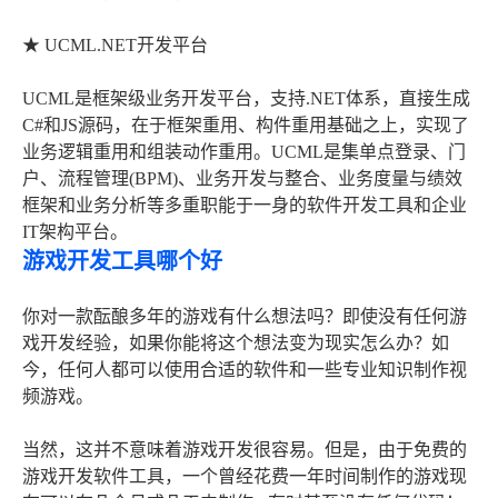
★ UCML.NET开发平台
UCML是框架级业务开发平台，支持.NET体系，直接生成
C#和JS源码，在于框架重用、构件重用基础之上，实现了
业务逻辑重用和组装动作重用。UCML是集单点登录、门
户、流程管理(BPM)、业务开发与整合、业务度量与绩效
框架和业务分析等多重职能于一身的软件开发工具和企业
IT架构平台。
游戏开发工具哪个好
你对一款酝酿多年的游戏有什么想法吗？即使没有任何游
戏开发经验，如果你能将这个想法变为现实怎么办？如
今，任何人都可以使用合适的软件和一些专业知识制作视
频游戏。
当然，这并不意味着游戏开发很容易。但是，由于免费的
游戏开发软件工具，一个曾经花费一年时间制作的游戏现