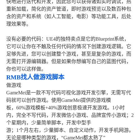
快地进行迭代和开发，因此您可以获得诸如实时调试，热
重新加载，简化的资产管道，即时游戏预览以及数百种包
含的资产和系统（如人工智能，电影）等功能工具，后处
理效果等。
没有必要的代码：UE4的独特卖点是它的Blueprint系统，
它可以让你在不触及任何代码的情况下创建游戏逻辑。它
足够先进，您可以创建整个游戏，甚至是复杂的游戏，而
无需打开源编辑器。但是如果你想编写自己的蓝图代码，
你也可以这样做。
RMB找人做游戏脚本
做游戏
GameMei是一款不写代码可视化游戏开发引擎，无需写代
码就可以创作游戏。使用GameMei提供的游戏模
板，60%游戏模板+40%游戏创意极速开发游戏。1小时
内，完全不写代码，开发微信小游戏、品牌宣传小游戏；2
个星期内，少量简单脚本，开发中型手
游；1个月左右，少量脚本、自定义动作，开发手机网游。
无论是哪种类型的游戏，“GameMei都太熟了”