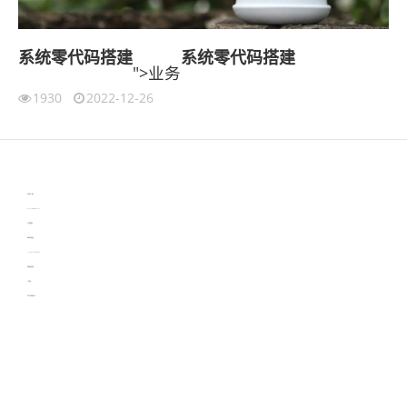
系统
零代码搭建
系统
零代码搭建
">业务
1930
2022-12-26
伙伴云
3D视觉相机资讯
协作机器人资讯
learn english in singapore
生产管理资讯
物流供应链资讯
experiment record software
新加坡英语培训
工单管理
电子元器件资讯中心