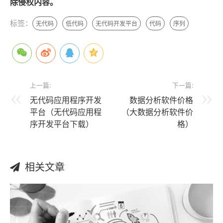
除侵权内容。
标签：
无代码
低代码
无代码开发平台
代码
序列
上一篇:
下一篇:
无代码应用程序开发
数据分析软件价格
平台（无代码应用程
（大数据分析软件价
序开发平台下载）
格）
相关文章