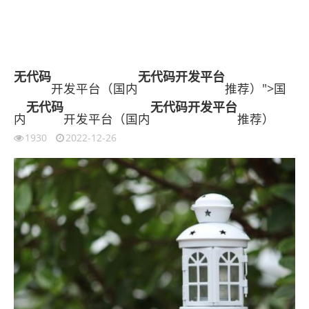
无代码
无代码开发平台
开发平台（国内
推荐）">国
无代码
无代码开发平台
内
开发平台（国内
推荐）
1930
2022-12-26