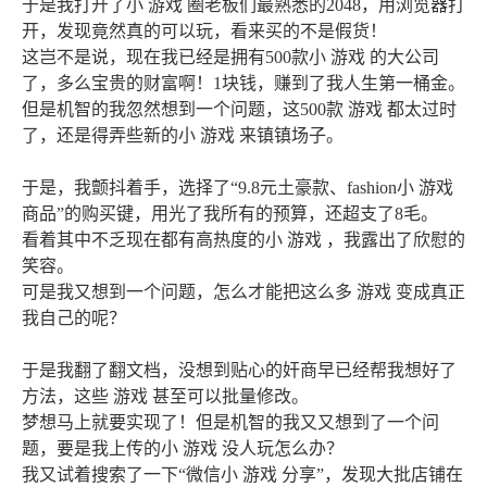
于是我打开了小 游戏 圈老板们最熟悉的2048，用浏览器打
开，发现竟然真的可以玩，看来买的不是假货！
这岂不是说，现在我已经是拥有500款小 游戏 的大公司
了，多么宝贵的财富啊！1块钱，赚到了我人生第一桶金。
但是机智的我忽然想到一个问题，这500款 游戏 都太过时
了，还是得弄些新的小 游戏 来镇镇场子。
于是，我颤抖着手，选择了“9.8元土豪款、fashion小 游戏
商品”的购买键，用光了我所有的预算，还超支了8毛。
看着其中不乏现在都有高热度的小 游戏 ，我露出了欣慰的
笑容。
可是我又想到一个问题，怎么才能把这么多 游戏 变成真正
我自己的呢？
于是我翻了翻文档，没想到贴心的奸商早已经帮我想好了
方法，这些 游戏 甚至可以批量修改。
梦想马上就要实现了！但是机智的我又又想到了一个问
题，要是我上传的小 游戏 没人玩怎么办？
我又试着搜索了一下“微信小 游戏 分享”，发现大批店铺在