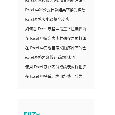
Excel表格转换为Word文档的方法全
解析
Excel 中将公式计算结果转换为纯数
字的多种方法
Excel表格大小调整全攻略
如何在 Excel 表格中设置下拉选择内
容
在 Excel 中固定表头并确保每页打印
时都显示表头的方法详解
在 Excel 中实现自定义顺序排序的全
面指南
excel表格怎么做好看颜色搭配
使用 Excel 制作考试成绩表的详细步
骤及技巧
在 Excel 中将单元格用斜线一分为二
的方法详解
热评文章