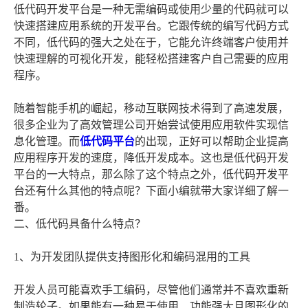
低代码开发平台是一种无需编码或使用少量的代码就可以
快速搭建应用系统的开发平台。它跟传统的编写代码方式
不同，低代码的强大之处在于，它能允许终端客户使用并
快速理解的可视化开发，能轻松搭建客户自己需要的应用
程序。
随着智能手机的崛起，移动互联网技术得到了高速发展，
很多企业为了高效管理公司开始尝试使用应用软件实现信
息化管理。而
低代码平台
的出现，正好可以帮助企业提高
应用程序开发的速度，降低开发成本。这也是低代码开发
平台的一大特点，那么除了这个特点之外，低代码开发平
台还有什么其他的特点呢？下面小编就带大家详细了解一
番。
二、低代码具备什么特点？
1、为开发团队提供支持图形化和编码混用的工具
开发人员可能喜欢手工编码，尽管他们通常并不喜欢重新
制造轮子。如果能有一种易于使用、功能强大且图形化的