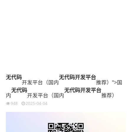
无代码
无代码开发平台
开发平台（国内
推荐）">国
无代码
无代码开发平台
内
开发平台（国内
推荐）
948
2025-04-04