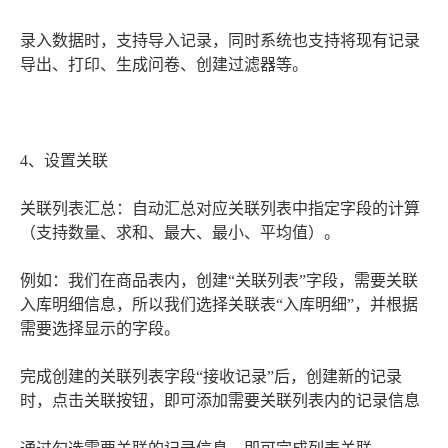
录入数据时，支持导入记录，同时系统也支持将现有记录
导出、打印、生成问卷、创建过滤器等。
4、设置关联
关联列表汇总：自动汇总对应关联列表中指定字段的计算
（支持数量、求和、最大、最小、平均值）。
例如：我们在商品表内，创建“关联列表”字段，需要关联
入库明细信息，所以我们选择关联表“入库明细”，并根据
需要选择显示的字段。
完成创建的关联列表字段“接收记录”后，创建新的记录
时，点击关联按钮，即可添加需要关联列表内的记录信息