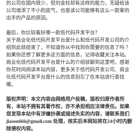
的公司在国内很少，但刘金柱却有这样的能力，无疑给该
公司增添了不小的底气，也是该公司能够有这么一款拿的
出手的产品的原因。
最后，你比较看好哪一款低代码开发平台？
关于商业化低代码开发平台是什么和低代码开发公司的介
绍到此就结束了，不知道你从中找到你需要的信息了吗 ？
如果你还想了解更多这方面的信息，记得收藏关注本站。
商业化低代码开发平台是什么的介绍就聊到这里吧，感谢
你花时间阅读本站内容，更多关于低代码开发公司、商业
化低代码开发平台是什么的信息别忘了在本站进行查找
喔。
版权声明：本文内容由网络用户投稿，版权归原作者所
有，本站不拥有其著作权，亦不承担相应法律责任。如果
您发现本站中有涉嫌抄袭或描述失实的内容，请联系我们
jiasou666@gmail.com 处理，核实后本网站将在24小时内删
除侵权内容。