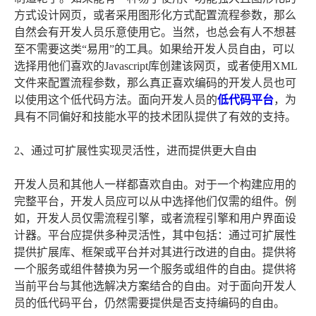
方式设计网页，或者采用图形化方式配置流程参数，那么
自然会有开发人员乐意使用它。当然，也总会有人不想甚
至不需要这类“易用”的工具。如果给开发人员自由，可以
选择用他们喜欢的Javascript库创建该网页，或者使用XML
文件来配置流程参数，那么真正喜欢编码的开发人员也可
以使用这个低代码方法。面向开发人员的
低代码平台
，为
具有不同偏好和技能水平的技术团队提供了有效的支持。
2、通过可扩展性实现灵活性，进而提供更大自由
开发人员和其他人一样都喜欢自由。对于一个构建应用的
完整平台，开发人员应可以从中选择他们仅需的组件。例
如，开发人员仅需流程引擎，或者流程引擎和用户界面设
计器。平台应提供多种灵活性，其中包括：通过可扩展性
提供扩展库、框架或平台并对其进行改进的自由。提供将
一个服务或组件替换为另一个服务或组件的自由。提供将
当前平台与其他选解决方案结合的自由。对于面向开发人
员的低代码平台，仍然需要提供是否支持编码的自由。