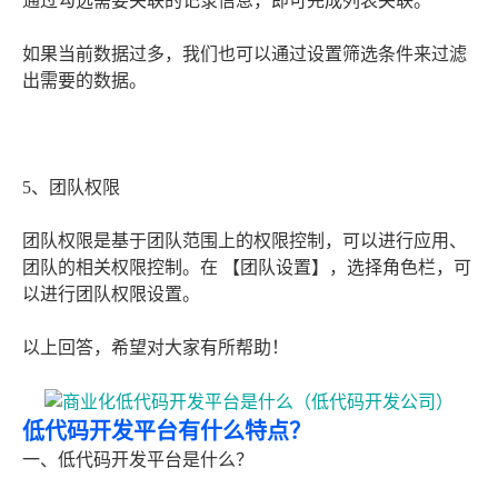
通过勾选需要关联的记录信息，即可完成列表关联。
如果当前数据过多，我们也可以通过设置筛选条件来过滤
出需要的数据。
5、团队权限
团队权限是基于团队范围上的权限控制，可以进行应用、
团队的相关权限控制。在 【团队设置】，选择角色栏，可
以进行团队权限设置。
以上回答，希望对大家有所帮助！
低代码开发平台有什么特点？
一、低代码开发平台是什么？