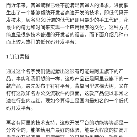
而近年来，普通编程已经不能满足普通人的追求，进而催
生出了一个能够帮助开发者高速开发的技术，即低代码开
发技术，顾名思义所谓的低代码即用最少的手工代码，花
最少的精力和时间来实现一个应用程序的交付，这种方式
简直是很多技术普通的开发者的福音，而下面介绍几种市
面上较为热门的低代码开发平台：
1.钉钉易搭
通过这个名字我们便能猜出这很有可能是阿里旗下的产
品，事实和我们想的一样，这款产品正是阿里云旗下的一
款产品，最先发布于钉钉平台，背靠阿里这棵大树，又在
钉钉这款知名办公交流软件的页面，这款产品便以非常之
速在行业内走红，现如今算得上是国内最知名的一个低代
码开发平台。
再者有阿里的技术支持，这款开发平台的功能等等都是十
分齐全的，能够给用户最好的体验，能最大程度的提高开