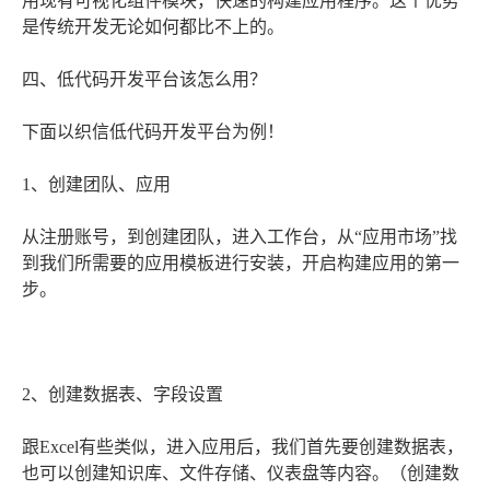
用现有可视化组件模块，快速的构建应用程序。这个优势
是传统开发无论如何都比不上的。
四、低代码开发平台该怎么用？
下面以织信低代码开发平台为例！
1、创建团队、应用
从注册账号，到创建团队，进入工作台，从“应用市场”找
到我们所需要的应用模板进行安装，开启构建应用的第一
步。
2、创建数据表、字段设置
跟Excel有些类似，进入应用后，我们首先要创建数据表，
也可以创建知识库、文件存储、仪表盘等内容。（创建数