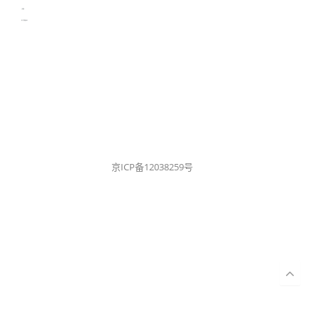
工单管理
电子元器件资讯中心
京ICP备12038259号