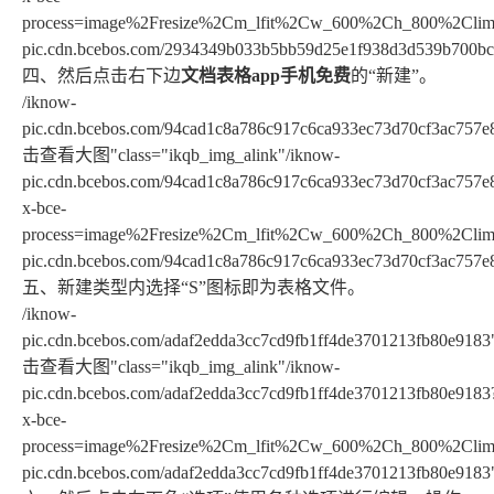
process=image%2Fresize%2Cm_lfit%2Cw_600%2Ch_800%2Climit
pic.cdn.bcebos.com/2934349b033b5bb59d25e1f938d3d539b700bc
四、然后点击右下边
文档表格app手机免费
的“新建”。
/iknow-
pic.cdn.bcebos.com/94cad1c8a786c917c6ca933ec73d70cf3ac757e8
击查看大图"class="ikqb_img_alink"/iknow-
pic.cdn.bcebos.com/94cad1c8a786c917c6ca933ec73d70cf3ac757e
x-bce-
process=image%2Fresize%2Cm_lfit%2Cw_600%2Ch_800%2Climit
pic.cdn.bcebos.com/94cad1c8a786c917c6ca933ec73d70cf3ac757e
五、新建类型内选择“S”图标即为表格文件。
/iknow-
pic.cdn.bcebos.com/adaf2edda3cc7cd9fb1ff4de3701213fb80e9183"
击查看大图"class="ikqb_img_alink"/iknow-
pic.cdn.bcebos.com/adaf2edda3cc7cd9fb1ff4de3701213fb80e9183
x-bce-
process=image%2Fresize%2Cm_lfit%2Cw_600%2Ch_800%2Climit
pic.cdn.bcebos.com/adaf2edda3cc7cd9fb1ff4de3701213fb80e9183