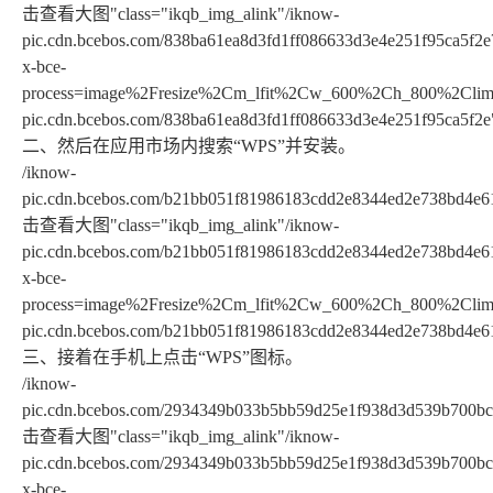
击查看大图"class="ikqb_img_alink"/iknow-
pic.cdn.bcebos.com/838ba61ea8d3fd1ff086633d3e4e251f95ca5f2e
x-bce-
process=image%2Fresize%2Cm_lfit%2Cw_600%2Ch_800%2Climit
pic.cdn.bcebos.com/838ba61ea8d3fd1ff086633d3e4e251f95ca5f2e
二、然后在应用市场内搜索“WPS”并安装。
/iknow-
pic.cdn.bcebos.com/b21bb051f81986183cdd2e8344ed2e738bd4e61
击查看大图"class="ikqb_img_alink"/iknow-
pic.cdn.bcebos.com/b21bb051f81986183cdd2e8344ed2e738bd4e6
x-bce-
process=image%2Fresize%2Cm_lfit%2Cw_600%2Ch_800%2Climit
pic.cdn.bcebos.com/b21bb051f81986183cdd2e8344ed2e738bd4e6
三、接着在手机上点击“WPS”图标。
/iknow-
pic.cdn.bcebos.com/2934349b033b5bb59d25e1f938d3d539b700bcc
击查看大图"class="ikqb_img_alink"/iknow-
pic.cdn.bcebos.com/2934349b033b5bb59d25e1f938d3d539b700bc
x-bce-