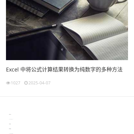
Excel 中将公式计算结果转换为纯数字的多种方法
1027
2025-04-07
伙伴云
3D视觉相机资讯
协作机器人资讯
learn english in singapore
生产管理资讯
物流供应链资讯
experiment record software