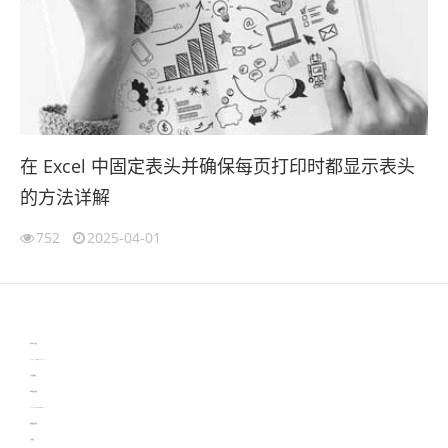
在 Excel 中固定表头并确保每页打印时都显示表头
的方法详解
752
2025-04-01
伙伴云
3D视觉相机资讯
协作机器人资讯
learn english in singapore
生产管理资讯
物流供应链资讯
experiment record software
新加坡英语培训
工单管理