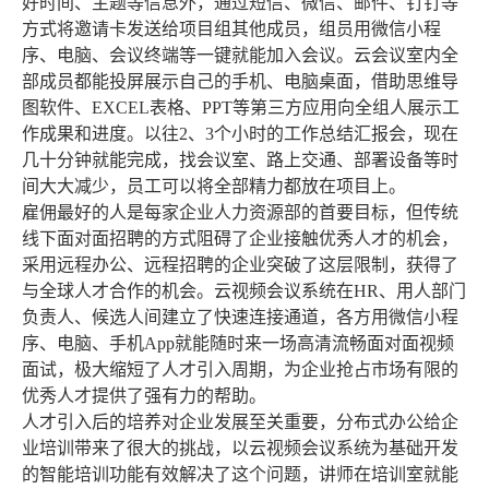
好时间、主题等信息外，通过短信、微信、邮件、钉钉等
方式将邀请卡发送给项目组其他成员，组员用微信小程
序、电脑、会议终端等一键就能加入会议。云会议室内全
部成员都能投屏展示自己的手机、电脑桌面，借助思维导
图软件、EXCEL表格、PPT等第三方应用向全组人展示工
作成果和进度。以往2、3个小时的工作总结汇报会，现在
几十分钟就能完成，找会议室、路上交通、部署设备等时
间大大减少，员工可以将全部精力都放在项目上。
雇佣最好的人是每家企业人力资源部的首要目标，但传统
线下面对面招聘的方式阻碍了企业接触优秀人才的机会，
采用远程办公、远程招聘的企业突破了这层限制，获得了
与全球人才合作的机会。云视频会议系统在HR、用人部门
负责人、候选人间建立了快速连接通道，各方用微信小程
序、电脑、手机App就能随时来一场高清流畅面对面视频
面试，极大缩短了人才引入周期，为企业抢占市场有限的
优秀人才提供了强有力的帮助。
人才引入后的培养对企业发展至关重要，分布式办公给企
业培训带来了很大的挑战，以云视频会议系统为基础开发
的智能培训功能有效解决了这个问题，讲师在培训室就能