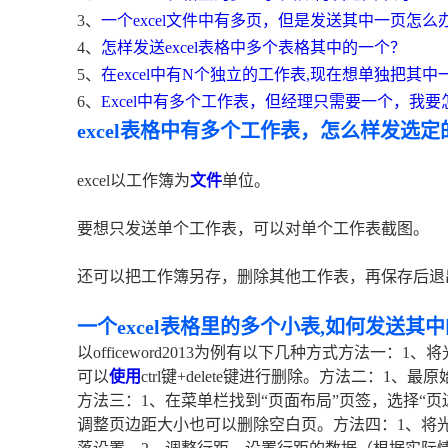
3、
一个excel文件中有多页，但是发送其中一页怎么
4、
怎样发送excel表格中多个表格其中的一个？
5、
在excel中有N个独立的工作表,现在想单独把其
6、
Excel中有多个工作表，但经理只需要一个，我要
excel表格中有多个工作表，怎么样发选
excel以工作簿为
文件
单位。
要想只发送单个工作表，可以对单个工作表截图。
还可以把工作簿另存，删除其他工作表，再保存后退
一个excel表格里的多个小表,如何发送其
以officeword2013为例有以下几种方式方法一：
可以
使用
ctrl键+delete键进行删除。方法二：
方法三：1、在菜单栏找到“页面布局”页签，选择“
调整页边距大小也可以删除空白页。方法四：1、将