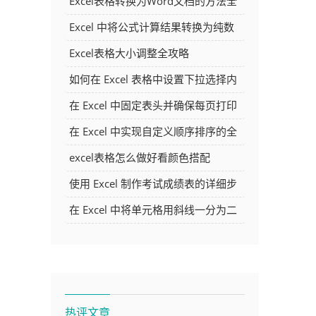
Excel表格转换为Word文档的方法全
解析
Excel 中将公式计算结果转换为纯数
字的多种方法
Excel表格大小调整全攻略
如何在 Excel 表格中设置下拉选择内
容
在 Excel 中固定表头并确保每页打印
时都显示表头的方法详解
在 Excel 中实现自定义顺序排序的全
面指南
excel表格怎么做好看颜色搭配
使用 Excel 制作考试成绩表的详细步
骤及技巧
在 Excel 中将单元格用斜线一分为二
的方法详解
热评文章