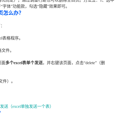
情况而定），通过调整行距也可以删除空白页。方法五：1、选中
“字体”功能款，勾选“隐藏”效果即可。
页怎么办？
下：
el表格程序。
格文件。
页面
多个excel表单个发送
，并右键该页面，点击“delete”（删
（文件）。
？