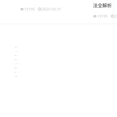
法全解析
15195
2025-03-31
15195
2
伙伴云
3D视觉相机资讯
协作机器人资讯
learn english in singapore
生产管理资讯
物流供应链资讯
experiment record software
新加坡英语培训
工单管理
电子元器件资讯中心