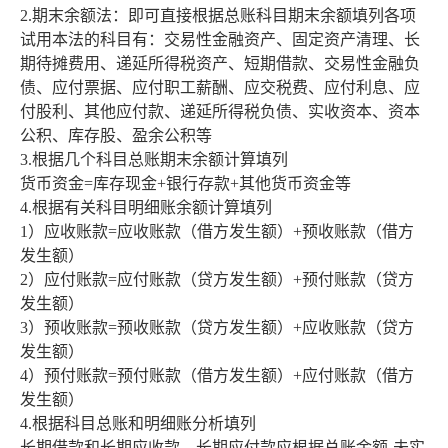
2.期末余额法：即可直接根据总账科目期末余额填列各项
试用本法的科目有：交易性金融资产、固定资产清理、长
期待摊费用、递延所得税资产、短期借款、交易性金融负
债、应付票据、应付职工薪酬、应交税费、应付利息、应
付股利、其他应付款、递延所得税负债、实收资本、资本
公积、库存股、盈余公积等
3.根据几个科目总账期末余额计算填列
货币资金=库存现金+银行存款+其他货币资金等
4.根据有关科目明细账余额计算填列
1）应收账款=应收账款（借方发生额）+预收账款（借方
发生额）
2）应付账款=应付账款（贷方发生额）+预付账款（贷方
发生额）
3）预收账款=预收账款（贷方发生额）+应收账款（贷方
发生额）
4）预付账款=预付账款（借方发生额）+应付账款（借方
发生额）
4.根据科目总账和明细账分析填列
长期借款和长期应收款、长期应付款应根据总账金额-未实