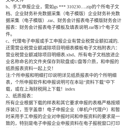
b、手工申报企业，需如gs *** 310230….zip的个所电子文
档、企业财务补充数据采集（电子模版）企业财务补充数
据采集（电子模版）.rar、财务会计报表电子模版财务会计
报表：财务会计报表电子模板及填表说明.rar等3个电子文
件。
c、代理电子申报或手工申报企业有营业税营业额扣减的,
还需营业税营业额减除项目明细表模板电子文档附表六：
营业税营业额减除项目明细表.xlsd、所有电子文档放进企
业名称命名的文件夹保存到软盘或U盘等介质，和申报的
纸质报表资料一起上交！
注:个所申报和明细打印说明详见纸质报表中的个所明细
表，个所申报软件和申报说明可在本站“资料下载”中下
载，或在上海财税网上下载！index
2、纸质报表：
所有企业根据下载的样表和其它要求申报的表格严格按顺
序装订，签字盖章！电子申报企业（单机户代理户）和暂
时采用手工申报的企业对申报时间和申报资料的要求是一
致的，特别是电子申报企业申报资料在电子报税窗口打印