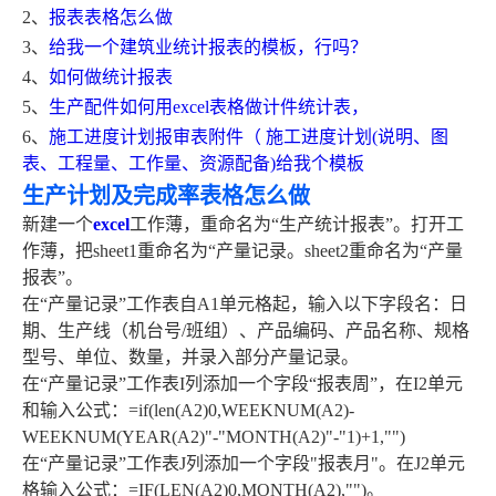
2、
报表表格怎么做
3、
给我一个建筑业统计报表的模板，行吗？
4、
如何做统计报表
5、
生产配件如何用excel表格做计件统计表，
6、
施工进度计划报审表附件（ 施工进度计划(说明、图
表、工程量、工作量、资源配备)给我个模板
生产计划及完成率表格怎么做
新建一个
excel
工作薄，重命名为“生产统计报表”。打开工
作薄，把sheet1重命名为“产量记录。sheet2重命名为“产量
报表”。
在“产量记录”工作表自A1单元格起，输入以下字段名：日
期、生产线（机台号/班组）、产品编码、产品名称、规格
型号、单位、数量，并录入部分产量记录。
在“产量记录”工作表I列添加一个字段“报表周”，在I2单元
和输入公式：=if(len(A2)0,WEEKNUM(A2)-
WEEKNUM(YEAR(A2)"-"MONTH(A2)"-"1)+1,"")
在“产量记录”工作表J列添加一个字段"报表月"。在J2单元
格输入公式：=IF(LEN(A2)0,MONTH(A2),"")。