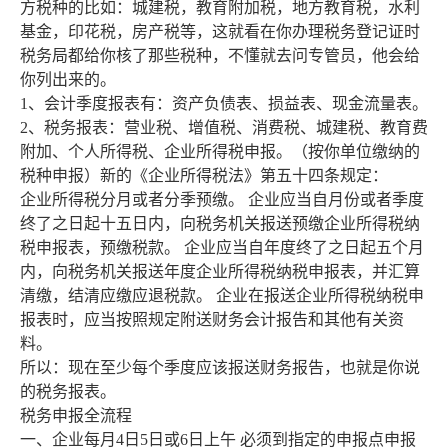
方税种的比如：城建税，教育附加税，地方教育税，水利
基金，印花税，房产税等，这就看在你办理税务登记证时
税务局都给你核了那些税种，不懂就去问专管员，他会给
你列出来的。
1、会计季度报表有：资产负债表、损益表、现金流量表。
2、税务报表：营业税、增值税、消费税、城建税、教育费
附加、个人所得税、企业所得税申报。（按你单位缴纳的
税种申报）新的《企业所得税法》第五十四条规定：
企业所得税分月或者分季预缴。 企业应当自月份或者季度
终了之日起十五日内，向税务机关报送预缴企业所得税纳
税申报表，预缴税款。 企业应当自年度终了之日起五个月
内，向税务机关报送年度企业所得税纳税申报表，并汇算
清缴，结清应缴应退税款。 企业在报送企业所得税纳税申
报表时，应当按照规定附送财务会计报告和其他有关资
料。
所以：现在至少每个季度应该报送财务报告，也就是你说
的税务报表。
税务申报全流程
一、企业每月4日5日或6日上午 必须到指定的申报点申报