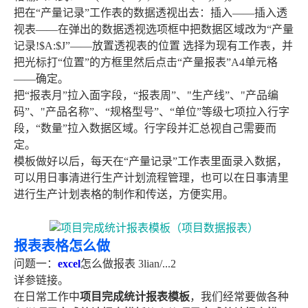
把在“产量记录”工作表的数据透视出去：插入——插入透
视表——在弹出的数据透视选项框中把数据区域改为“产量
记录!$A:$J”——放置透视表的位置 选择为现有工作表，并
把光标打“位置”的方框里然后点击“产量报表”A4单元格
——确定。
把“报表月”拉入面字段，“报表周”、"生产线”、"产品编
码”、"产品名称”、“规格型号”、“单位”等级七项拉入行字
段，“数量”拉入数据区域。行字段并汇总视自己需要而
定。
模板做好以后，每天在“产量记录”工作表里面录入数据，
可以用日事清进行生产计划流程管理，也可以在日事清里
进行生产计划表格的制作和传送，方便实用。
报表表格怎么做
问题一：
excel
怎么做报表 3lian/...2
详参链接。
在日常工作中
项目完成统计报表模板
，我们经常要做各种