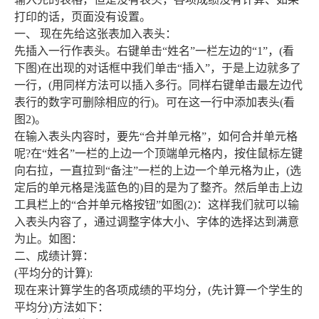
打印的话，页面没有设置。
一、 现在先给这张表加入表头：
先插入一行作表头。右键单击“姓名”一栏左边的“1”，(看
下图)在出现的对话框中我们单击“插入”，于是上边就多了
一行，(用同样方法可以插入多行。同样右键单击最左边代
表行的数字可删除相应的行)。可在这一行中添加表头(看
图2)。
在输入表头内容时，要先“合并单元格”，如何合并单元格
呢?在“姓名”一栏的上边一个顶端单元格内，按住鼠标左键
向右拉，一直拉到“备注”一栏的上边一个单元格为止，(选
定后的单元格是浅蓝色的)目的是为了整齐。然后单击上边
工具栏上的“合并单元格按钮”如图(2)：这样我们就可以输
入表头内容了，通过调整字体大小、字体的选择达到满意
为止。如图：
二、成绩计算：
(平均分的计算):
现在来计算学生的各项成绩的平均分，(先计算一个学生的
平均分)方法如下：