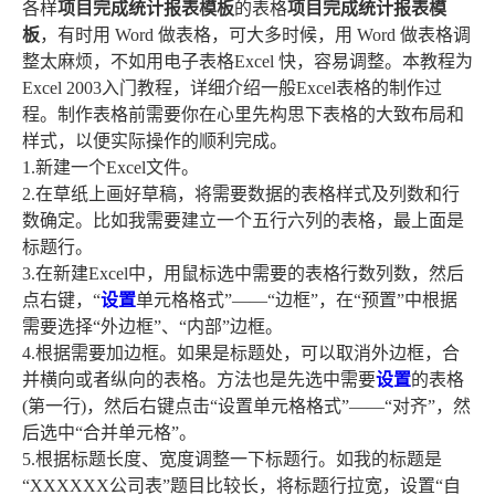
各样
项目完成统计报表模板
的表格
项目完成统计报表模
板
，有时用 Word 做表格，可大多时候，用 Word 做表格调
整太麻烦，不如用电子表格Excel 快，容易调整。本教程为
Excel 2003入门教程，详细介绍一般Excel表格的制作过
程。制作表格前需要你在心里先构思下表格的大致布局和
样式，以便实际操作的顺利完成。
1.新建一个Excel文件。
2.在草纸上画好草稿，将需要数据的表格样式及列数和行
数确定。比如我需要建立一个五行六列的表格，最上面是
标题行。
3.在新建Excel中，用鼠标选中需要的表格行数列数，然后
点右键，“
设置
单元格格式”――“边框”，在“预置”中根据
需要选择“外边框”、“内部”边框。
4.根据需要加边框。如果是标题处，可以取消外边框，合
并横向或者纵向的表格。方法也是先选中需要
设置
的表格
(第一行)，然后右键点击“设置单元格格式”――“对齐”，然
后选中“合并单元格”。
5.根据标题长度、宽度调整一下标题行。如我的标题是
“XXXXXX公司表”题目比较长，将标题行拉宽，设置“自