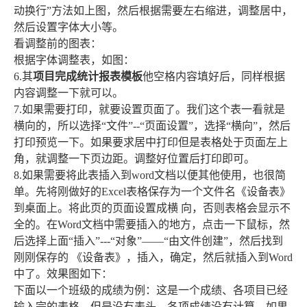
动换行”方法如上图，然后根据需要左右缩进，调整居中，
然后设置字体大小等。
看调整前的图表：
根据字体调整表，如图：
6.其
项目完成统计报表模板
他空格内容填好后，同样根据
内容调整一下就可以。
7.如果需要打印，就要设置页面了。我们这个表一看就是
横向的，所以选择“文件”--“页面设置”，选择“横向”，然后
打印预览一下。如果要求居中打印但是表格处于页面左上
角，就调整一下页边距。调整好位置后打印即可。
8.如果需要将此表插入到word文档以便其他使用，也很简
单。先将刚做好的Excel表格保存为一个文件名《设备表》
到桌面上。将此页的页面设置成横 向，否则表格会显示不
全的。在Word文档中需要插入的地方，点击一下鼠标，然
后选择上面“插入”---“对象”――“由文件创建”，然后找到
刚刚保存的 《设备表》，插入，确定，然后就插入到Word
中了。效果图如下：
下面以一个班级的成绩为例：这是一个成绩、各项目已经
输入完的表格，但是没有表头，各项成绩没有计算、如果