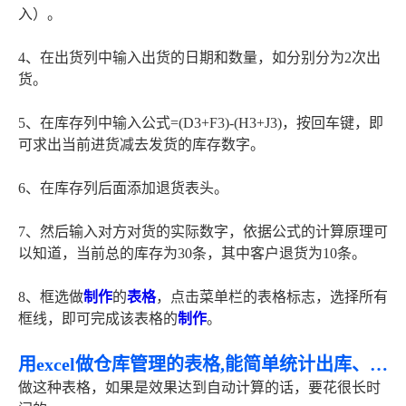
入）。
4、在出货列中输入出货的日期和数量，如分别分为2次出
货。
5、在库存列中输入公式=(D3+F3)-(H3+J3)，按回车键，即
可求出当前进货减去发货的库存数字。
6、在库存列后面添加退货表头。
7、然后输入对方对货的实际数字，依据公式的计算原理可
以知道，当前总的库存为30条，其中客户退货为10条。
8、框选做
制作
的
表格
，点击菜单栏的表格标志，选择所有
框线，即可完成该表格的
制作
。
用excel做仓库管理的表格,能简单统计出库、入库、库存、盘存的表格谁能帮我做几张啊
做这种表格，如果是效果达到自动计算的话，要花很长时