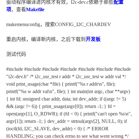
驱动程序编译进内核才有效，I2c-dev.c依赖于那些
配置
项
，查看
Makefile
makemenuconfig，搜索CONFIG_I2C_CHARDEV
重启内核，编译新内核，之后下载到
开发板
测试代码
#include
#include
#include
#include
#include
#include
#include
"i2c-dev.h" /* i2c_usr_test
r addr * i2c_usr_test
w addr val */
void print_usage(char *file) { printf("%s
r addr\n", file);
printf("%s
w addr val\n", file); } int main(int argc, char **argv)
{ int fd; unsigned char addr, data; int dev_addr; if ((argc != 5)
&& (argc != 6)) { print_usage(argv[0]); return -1; } fd =
open(argv[1], O_RDWR); if (fd < 0) { printf("can't open %s\n",
argv[1]); return -1; } dev_addr = strtoul(argv[2], NULL, 0); if
(ioctl(fd, I2C_SLAVE, dev_addr) < 0) { /* ERROR
HANDLING; you can check errno to see what went wrong */