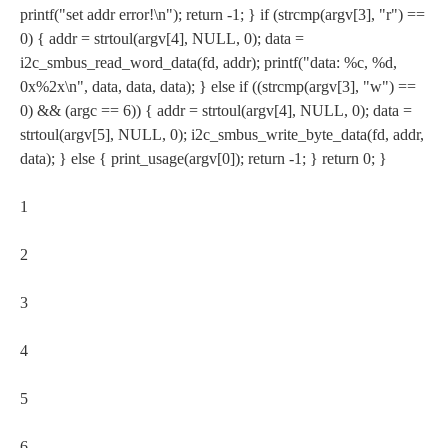
printf("set addr error!\n"); return -1; } if (strcmp(argv[3], "r") ==
0) { addr = strtoul(argv[4], NULL, 0); data =
i2c_smbus_read_word_data(fd, addr); printf("data: %c, %d,
0x%2x\n", data, data, data); } else if ((strcmp(argv[3], "w") ==
0) && (argc == 6)) { addr = strtoul(argv[4], NULL, 0); data =
strtoul(argv[5], NULL, 0); i2c_smbus_write_byte_data(fd, addr,
data); } else { print_usage(argv[0]); return -1; } return 0; }
1
2
3
4
5
6