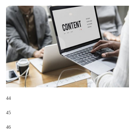
44
45
46