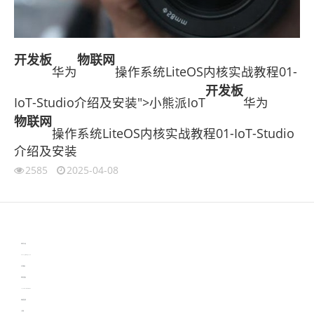
开发板
物联网
华为
操作系统LiteOS内核实战教程01-
开发板
IoT-Studio介绍及安装">小熊派IoT
华为
物联网
操作系统LiteOS内核实战教程01-IoT-Studio
介绍及安装
2585
2025-04-08
伙伴云
3D视觉相机资讯
协作机器人资讯
learn english in singapore
生产管理资讯
物流供应链资讯
experiment record software
新加坡英语培训
工单管理