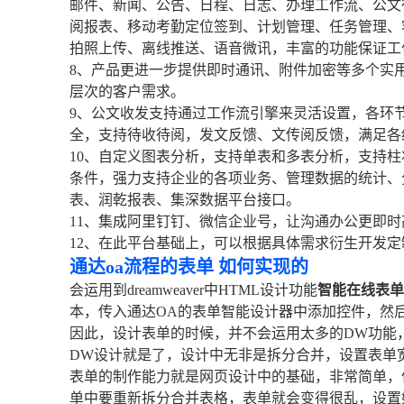
邮件、新闻、公告、日程、日志、办理工作流、公文
阅报表、移动考勤定位签到、计划管理、任务管理、
拍照上传、离线推送、语音微讯，丰富的功能保证工
8、产品更进一步提供即时通讯、附件加密等多个实
层次的客户需求。
9、公文收发支持通过工作流引擎来灵活设置，各环
全，支持待收待阅，发文反馈、文传阅反馈，满足各
10、自定义图表分析，支持单表和多表分析，支持
条件，强力支持企业的各项业务、管理数据的统计、
表、润乾报表、集深数据平台接口。
11、集成阿里钉钉、微信企业号，让沟通办公更即时
12、在此平台基础上，可以根据具体需求衍生开发
通达oa流程的表单 如何实现的
会运用到dreamweaver中HTML设计功能
智能在线表单
本，传入通达OA的表单智能设计器中添加控件，然
因此，设计表单的时候，并不会运用太多的DW功能，
DW设计就是了，设计中无非是拆分合并，设置表单宽
表单的制作能力就是网页设计中的基础，非常简单，
单中要重新拆分合并表格，表单就会变得很乱，设置