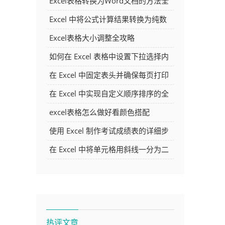
Excel表格转换为Word文档的方法全
解析
Excel 中将公式计算结果转换为纯数
字的多种方法
Excel表格大小调整全攻略
如何在 Excel 表格中设置下拉选择内
容
在 Excel 中固定表头并确保每页打印
时都显示表头的方法详解
在 Excel 中实现自定义顺序排序的全
面指南
excel表格怎么做好看颜色搭配
使用 Excel 制作考试成绩表的详细步
骤及技巧
在 Excel 中将单元格用斜线一分为二
的方法详解
热评文章