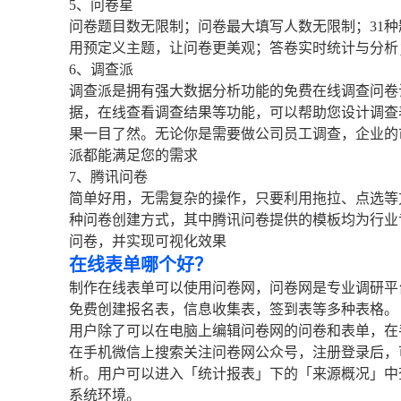
5、问卷星
问卷题目数无限制；问卷最大填写人数无限制；31
用预定义主题，让问卷更美观；答卷实时统计与分析；
6、调查派
调查派是拥有强大数据分析功能的免费在线调查问卷
据，在线查看调查结果等功能，可以帮助您设计调查
果一目了然。无论你是需要做公司员工调查，企业的
派都能满足您的需求
7、腾讯问卷
简单好用，无需复杂的操作，只要利用拖拉、点选等
种问卷创建方式，其中腾讯问卷提供的模板均为行业
问卷，并实现可视化效果
在线表单哪个好？
制作在线表单可以使用问卷网，问卷网是专业调研平
免费创建报名表，信息收集表，签到表等多种表格。
用户除了可以在电脑上编辑问卷网的问卷和表单，在
在手机微信上搜索关注问卷网公众号，注册登录后，
析。用户可以进入「统计报表」下的「来源概况」中
系统环境。