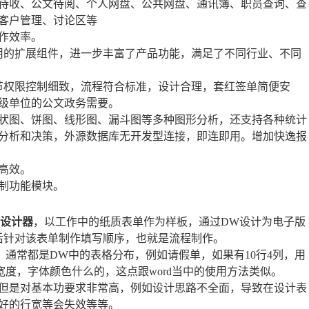
待收、公文待阅、个人网盘、公共网盘、通讯簿、职员查询、查
客户管理、讨论区等
作效率。
用的扩展组件，进一步丰富了产品功能，满足了不同行业、不同
节权限控制细致，流程符合标准，设计合理，套红签单简便安
级单位的公文政务需要。
柱状图、饼图、线形图、漏斗图等多种图形分析，还支持各种统计
分析和决策，外源数据库无开发型连接，即连即用。增加快逸报
高效。
定制功能模块。
设计器
，以工作中的纸质表单作为样板，通过DW设计为电子版
后针对该表单制作填写顺序，也就是流程制作。
通常都是DW中的表格分布，例如请假单，如果有10行4列，用
度，字体颜色什么的，这点跟word当中的使用方法类似。
但是对基本功要求非常高，例如设计思路不全面，导致在设计表
好的行宽等会失效等等。