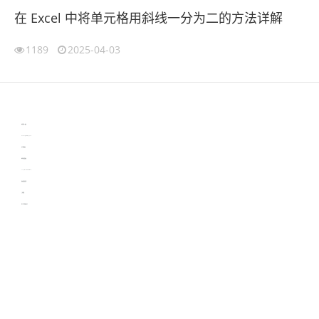
在 Excel 中将单元格用斜线一分为二的方法详解
1189
2025-04-03
伙伴云
3D视觉相机资讯
协作机器人资讯
learn english in singapore
生产管理资讯
物流供应链资讯
experiment record software
新加坡英语培训
工单管理
电子元器件资讯中心