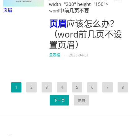
width="200" height="150">
页眉
word中前几页不要
页眉
应该怎么办？
（word前几页不设
置页眉）
云表格
•
2025-04-01
1
2
3
4
5
6
7
8
下一页
尾页
伙伴云
3D视觉相机资讯
协作机器人资讯