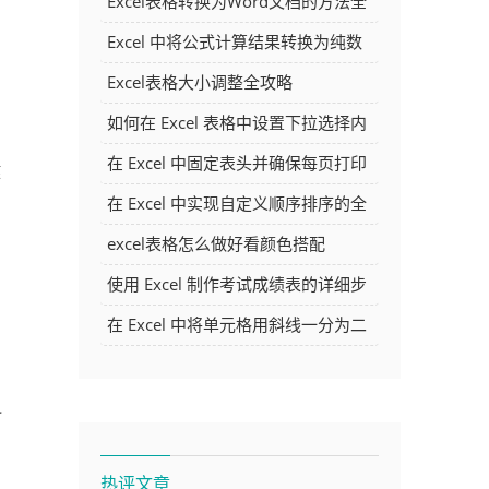
Excel表格转换为Word文档的方法全
解析
Excel 中将公式计算结果转换为纯数
字的多种方法
Excel表格大小调整全攻略
如何在 Excel 表格中设置下拉选择内
容
在 Excel 中固定表头并确保每页打印
键
的
时都显示表头的方法详解
在 Excel 中实现自定义顺序排序的全
面指南
excel表格怎么做好看颜色搭配
使用 Excel 制作考试成绩表的详细步
骤及技巧
在 Excel 中将单元格用斜线一分为二
的方法详解
料
热评文章