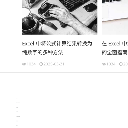
Excel 中将公式计算结果转换为
在 Exce
纯数字的多种方法
的全面指南
1034
2025-03-31
1034
20
伙伴云
3D视觉相机资讯
协作机器人资讯
learn english in singapore
生产管理资讯
物流供应链资讯
experiment record software
新加坡英语培训
工单管理