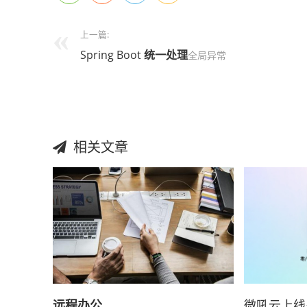
上一篇:
Spring Boot
统一
处理
全局异常
相关文章
远程办公
微吼云上线