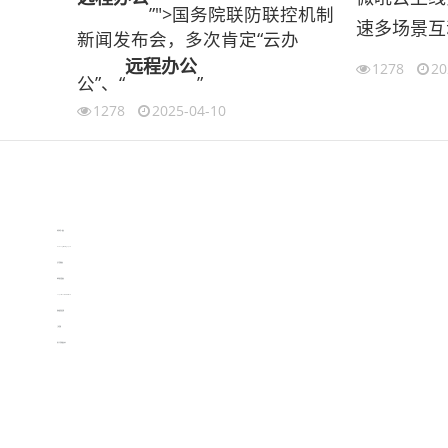
”">国务院联防联控机制
速多场景互
新闻发布会，多次肯定“云办
远程办公
1278
20
公”、“
”
1278
2025-04-10
伙伴云
3D视觉相机资讯
协作机器人资讯
learn english in singapore
生产管理资讯
物流供应链资讯
experiment record software
新加坡英语培训
工单管理
电子元器件资讯中心