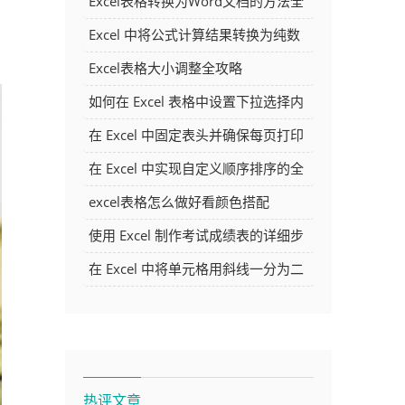
Excel表格转换为Word文档的方法全
解析
Excel 中将公式计算结果转换为纯数
字的多种方法
Excel表格大小调整全攻略
如何在 Excel 表格中设置下拉选择内
容
在 Excel 中固定表头并确保每页打印
时都显示表头的方法详解
在 Excel 中实现自定义顺序排序的全
面指南
excel表格怎么做好看颜色搭配
使用 Excel 制作考试成绩表的详细步
骤及技巧
在 Excel 中将单元格用斜线一分为二
的方法详解
热评文章