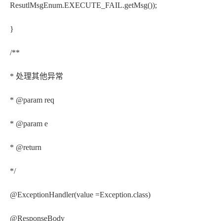
ResutlMsgEnum.EXECUTE_FAIL.getMsg());
}
/**
* 处理其他异常
* @param req
* @param e
* @return
*/
@ExceptionHandler(value =Exception.class)
@ResponseBody