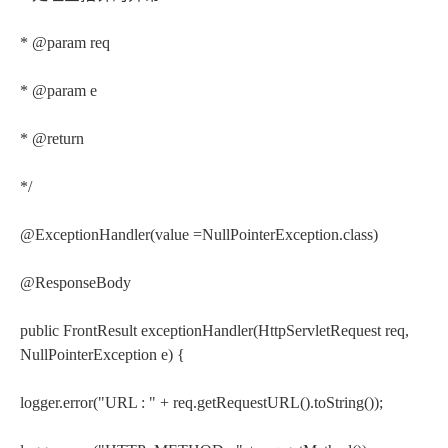
* @param req
* @param e
* @return
*/
@ExceptionHandler(value =NullPointerException.class)
@ResponseBody
public FrontResult exceptionHandler(HttpServletRequest req,
NullPointerException e) {
logger.error("URL : " + req.getRequestURL().toString());