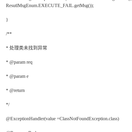
ResutlMsgEnum.EXECUTE_FAIL.getMsg());
}
/**
* 处理类未找到异常
* @param req
* @param e
* @return
*/
@ExceptionHandler(value =ClassNotFoundException.class)