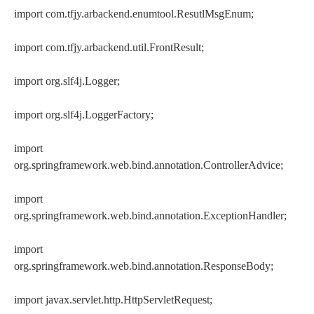
import com.tfjy.arbackend.enumtool.ResutlMsgEnum;
import com.tfjy.arbackend.util.FrontResult;
import org.slf4j.Logger;
import org.slf4j.LoggerFactory;
import
org.springframework.web.bind.annotation.ControllerAdvice;
import
org.springframework.web.bind.annotation.ExceptionHandler;
import
org.springframework.web.bind.annotation.ResponseBody;
import javax.servlet.http.HttpServletRequest;