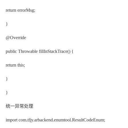
return errorMsg;
}
@Override
public Throwable fillInStackTrace() {
return this;
}
}
统一异常处理
import com.tfjy.arbackend.enumtool.ResultCodeEnum;