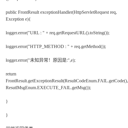
public FrontResult exceptionHandler(HttpServletRequest req,
Exception e){
logger.error("URL : " + req.getRequestURL().toString());
logger.error("HTTP_METHOD : " + req.getMethod());
logger.error("未知异常！原因是:",e);
return
FrontResult.getExceptionResult(ResultCodeEnum.FAIL.getCode(),
ResutlMsgEnum.EXECUTE_FAIL.getMsg());
}
}