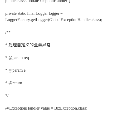
public class GlobalExceptionHandler {
private static final Logger logger =
LoggerFactory.getLogger(GlobalExceptionHandler.class);
/**
* 处理自定义的业务异常
* @param req
* @param e
* @return
*/
@ExceptionHandler(value = BizException.class)