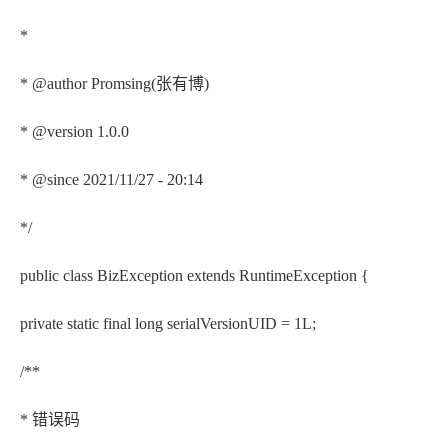
*
* @author Promsing(张有博)
* @version 1.0.0
* @since 2021/11/27 - 20:14
*/
public class BizException extends RuntimeException {
private static final long serialVersionUID = 1L;
/**
* 错误码