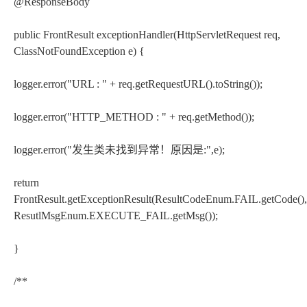
@ResponseBody
public FrontResult exceptionHandler(HttpServletRequest req,
ClassNotFoundException e) {
logger.error("URL : " + req.getRequestURL().toString());
logger.error("HTTP_METHOD : " + req.getMethod());
logger.error("发生类未找到异常！原因是:",e);
return
FrontResult.getExceptionResult(ResultCodeEnum.FAIL.getCode(),
ResutlMsgEnum.EXECUTE_FAIL.getMsg());
}
/**