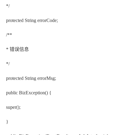
*/
protected String errorCode;
/**
* 错误信息
*/
protected String errorMsg;
public BizException() {
super();
}