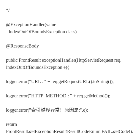
*/
@ExceptionHandler(value
=IndexOutOfBoundsException.class)
@ResponseBody
public FrontResult exceptionHandler(HttpServletRequest req,
IndexOutOfBoundsException e){
logger.error("URL : " + req.getRequestURL().toString());
logger.error("HTTP_METHOD : " + req.getMethod());
logger.error("索引越界异常！原因是:",e);
return
FrontResult.getExceptionResult(ResultCodeEnum.FAIL.getCode(),