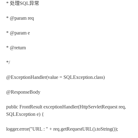
* 处理SQL异常
* @param req
* @param e
* @return
*/
@ExceptionHandler(value = SQLException.class)
@ResponseBody
public FrontResult exceptionHandler(HttpServletRequest req,
SQLException e) {
logger.error("URL : " + req.getRequestURL().toString());