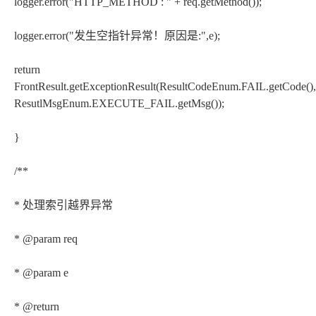
logger.error("HTTP_METHOD : " + req.getMethod());
logger.error("发生空指针异常！原因是:",e);
return
FrontResult.getExceptionResult(ResultCodeEnum.FAIL.getCode(),
ResutlMsgEnum.EXECUTE_FAIL.getMsg());
}
/**
* 处理索引越界异常
* @param req
* @param e
* @return