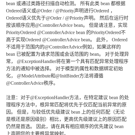
bean 或通过类路径扫描自动检测。 所有此类 bean 都根据
Ordered语义或@Order / @Priority声明进行Ordered ，
Ordered语义优先于@Order / @Priority声明。 然后在运行时
按该顺序应用@ControllerAdvice bean。 但是请注意，实现
PriorityOrdered @ControllerAdvice bean 的PriorityOrdered不
高于实现Ordered @ControllerAdvice bean。 此外， Ordered
不适用于范围内的@ControllerAdvice例如，如果这样的
bean 已被配置为请求范围或会话范围的 bean。 对于处理异
常， @ExceptionHandler将在第一个具有匹配异常处理程序
方法的通知中被选择。 对于模型的属性和数据绑定初始
化， @ModelAttribute和@InitBinder方法将遵循
@ControllerAdvice秩序。
注意：对于@ExceptionHandler方法，在特定建议 bean 的处
理程序方法中，根异常匹配将优先于仅匹配当前异常的原
因。 但是，与较低优先级建议 bean 上的任何匹配（无论
是根还是原因级别）相比，更高优先级建议上的原因匹配
仍然是首选。 因此，请在具有相应顺序的优先建议 bean
上声明您的主要根异常映射。