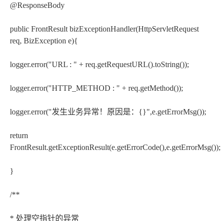
@ResponseBody
public FrontResult bizExceptionHandler(HttpServletRequest
req, BizException e){
logger.error("URL : " + req.getRequestURL().toString());
logger.error("HTTP_METHOD : " + req.getMethod());
logger.error("发生业务异常！原因是：{}",e.getErrorMsg());
return
FrontResult.getExceptionResult(e.getErrorCode(),e.getErrorMsg());
}
/**
* 处理空指针的异常