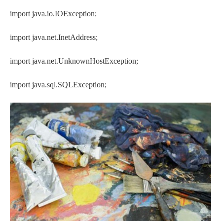
import java.io.IOException;
import java.net.InetAddress;
import java.net.UnknownHostException;
import java.sql.SQLException;