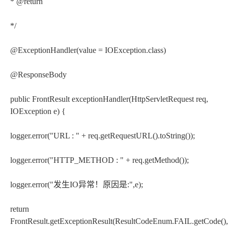
* @return
*/
@ExceptionHandler(value = IOException.class)
@ResponseBody
public FrontResult exceptionHandler(HttpServletRequest req,
IOException e) {
logger.error("URL : " + req.getRequestURL().toString());
logger.error("HTTP_METHOD : " + req.getMethod());
logger.error("发生IO异常！原因是:",e);
return
FrontResult.getExceptionResult(ResultCodeEnum.FAIL.getCode(),