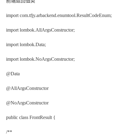
前端返回值类
import com.tfjy.arbackend.enumtool.ResultCodeEnum;
import lombok.AllArgsConstructor;
import lombok.Data;
import lombok.NoArgsConstructor;
@Data
@AllArgsConstructor
@NoArgsConstructor
public class FrontResult {
/**