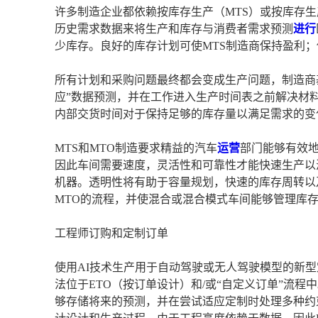
许多制造企业都依赖按库存生产（MTS）或按库存生
历史需求数据来将生产和库存与消费者需求预测
进行
少库存。良好的库存计划可使MTS制造商保持盈利
所有计划和采购问题最终都会变成生产问题，制造商
应”数据预测，并在工作进入生产时间表之前解决材
内部交货时间对于保持足够的库存量以满足需求的变
MTS和MTO制造要求精益的汽车
运营
部门能够有效地
因此车间需要速度，灵活性和可靠性才能快速生产以
机器。透明性将有助于容量规划，快速的库存周转以及
MTO的流程，并使混合或混合模式车间能够管理库
工程师订购和定制订单
使用AI技术生产用于自动驾驶或无人驾驶模型的新型
法位于ETO（按订单设计）和/或“自定义订单”流
够存储将来的预测，并在尝试适应定制时处理多种约