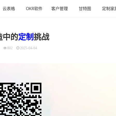
云表格
OKR软件
客户管理
甘特图
定制家
造中的
定制
挑战
802
2025-04-04