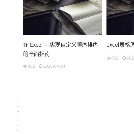
在 Excel 中实现自定义顺序排序
excel表
的全面指南
802
202
802
2025-04-04
伙伴云
3D视觉相机资讯
协作机器人资讯
learn english in singapore
生产管理资讯
物流供应链资讯
experiment record software
新加坡英语培训
工单管理