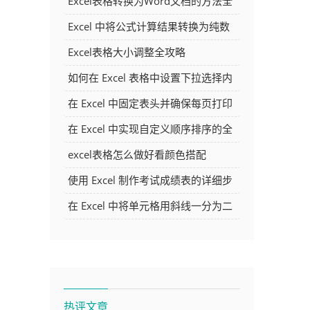
Excel表格转换为Word文档的方法全
解析
Excel 中将公式计算结果转换为纯数
字的多种方法
Excel表格大小调整全攻略
如何在 Excel 表格中设置下拉选择内
容
在 Excel 中固定表头并确保每页打印
时都显示表头的方法详解
在 Excel 中实现自定义顺序排序的全
面指南
excel表格怎么做好看颜色搭配
使用 Excel 制作考试成绩表的详细步
骤及技巧
在 Excel 中将单元格用斜线一分为二
的方法详解
热评文章