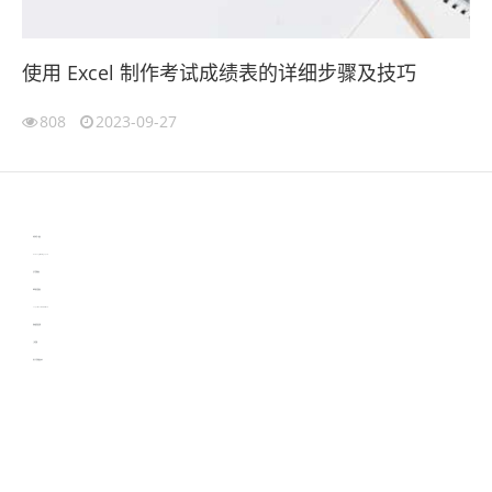
使用 Excel 制作考试成绩表的详细步骤及技巧
808
2023-09-27
伙伴云
3D视觉相机资讯
协作机器人资讯
learn english in singapore
生产管理资讯
物流供应链资讯
experiment record software
新加坡英语培训
工单管理
电子元器件资讯中心