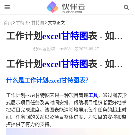
首页
甘特图
甘特图
文章正文
工作计划
excel
甘特图
表 - 如何
使
网友投稿
808
2023-09-27
工作计划
excel甘特图
表 - 如何使用甘特图表提高工作计划效率
什么是工作计划excel甘特图表？
工作计划excel甘特图表是一种项目管理
工具
，通过图表形
式展示项目任务及其时间安排，帮助项目组织者更好地掌
控项目完成进度。该图表能清晰地展示每个任务的起止时
间、任务间的关系以及项目整体进度，为项目的安排和监
控提供了有力的支持。