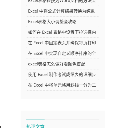
Excel表格转换为Word文档的方法全
解析
Excel 中将公式计算结果转换为纯数
字的多种方法
Excel表格大小调整全攻略
如何在 Excel 表格中设置下拉选择内
容
在 Excel 中固定表头并确保每页打印
时都显示表头的方法详解
在 Excel 中实现自定义顺序排序的全
面指南
excel表格怎么做好看颜色搭配
使用 Excel 制作考试成绩表的详细步
骤及技巧
在 Excel 中将单元格用斜线一分为二
的方法详解
热评文章