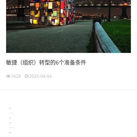
敏捷（组织）转型的6个准备条件
1629
2025-04-04
伙伴云
3D视觉相机资讯
协作机器人资讯
learn english in singapore
生产管理资讯
物流供应链资讯
experiment record software
新加坡英语培训