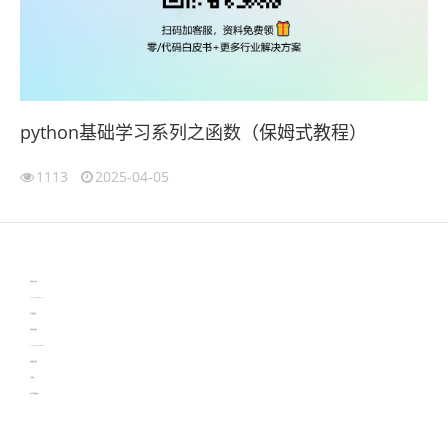
python基础学习系列之函数（保姆式教程）
1113
2025-04-05
伙伴云
3D视觉相机资讯
协作机器人资讯
learn english in singapore
生产管理资讯
物流供应链资讯
experiment record software
新加坡英语培训
工单管理
电子元器件资讯中心