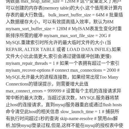
询数据 max_heap_table_size = 128M # 这个变量定义了用户
可以创建的内存表(memory table)的大小.这个值用来计算内
存表的最大行数值。 bulk_insert_buffer_size = 64M # 批量插
入数据缓存大小，可以有效提高插入效率，默认为8M
myisam_sort_buffer_size = 128M # MyISAM表发生变化时重
新排序所需的缓冲 myisam_max_sort_file_size = 20G #
MySQL重建索引时所允许的最大临时文件的大小 (当
REPAIR, ALTER TABLE 或者 LOAD DATA INFILE).如果
文件大小比此值更大,索引会通过键值缓冲创建(更慢)
myisam_repair_threads = 1 # 如果一个表拥有超过一个索引
myisam_recover-options # connect max_connections = 2000 #
MySQL允许最大的进程连接数，如果经常出现Too Many
Connections的错误提示，则需要增大此值
max_connect_errors = 999999 # 设置每个主机的连接请求异
常中断的最大次数，当超过该次数，MYSQL服务器将禁
止host的连接请求，直到mysql服务器重启或通过flush hosts
命令清空此host的相关信息 slow_launch_time = 1 # 捕获所
有执行时间超过1秒的查询 skip-name-resolve # 禁用dns解
析,加快mysql登录过程,但是,这样不能在mysql的授权表中使