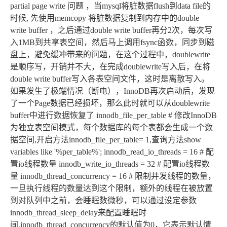
partial page write 问题 ，当mysql将脏数据flush到data file的
时候, 先使用memcopy 将脏数据复制到内存中的double
write buffer ，之后通过double write buffer再分2次，每次写
入1MB到共享表空间，然后马上调用fsync函数，同步到磁
盘上，避免缓冲带来的问题，在这个过程中，doublewrite
是顺序写，开销并不大，在完成doublewrite写入后，在将
double write buffer写入各表空间文件，这时是离散写入。
如果发生了极端情况（断电），InnoDB再次启动后，发现
了一个Page数据已经损坏，那么此时就可以从doublewrite
buffer中进行数据恢复了 innodb_file_per_table # 修改InnoDB
为独立表空间模式，每个数据库的每个表都会生成一个数
据空间,开启方法innodb_file_per_table= 1,查询方法show
variables like '%per_table%'; innodb_read_io_threads = 16 # 配
置io线程数量 innodb_write_io_threads = 32 # 配置io线程数
量 innodb_thread_concurrency = 16 # 限制并发线程的数量，
一旦执行线程的数量达到这个限制，额外的线程在被放置
到对队列中之前，会睡眠数微秒，可以通过设定参数
innodb_thread_sleep_delay来配置睡眠时
间,innodb_thread_concurrency的默认值为0，它表示默认情