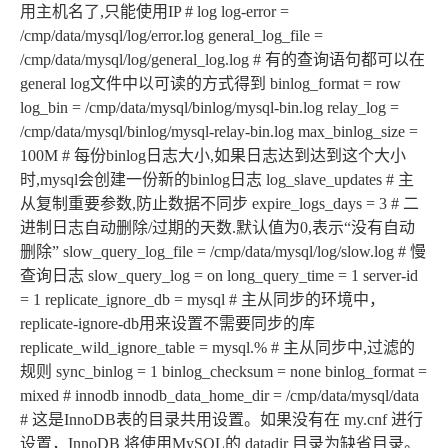
用主机名了,只能使用IP # log log-error =
/cmp/data/mysql/log/error.log general_log_file =
/cmp/data/mysql/log/general_log.log # 有的查询语句都可以在
general log文件中以可读的方式得到 binlog_format = row
log_bin = /cmp/data/mysql/binlog/mysql-bin.log relay_log =
/cmp/data/mysql/binlog/mysql-relay-bin.log max_binlog_size =
100M # 每份binlog日志大小,如果日志达到达到这个大小
时,mysql会创建一份新的binlog日志 log_slave_updates # 主
从复制重要参数,防止数据不同步 expire_logs_days = 3 # 二
进制日志自动删除/过期的天数.默认值为0,表示“没有自动
删除” slow_query_log_file = /cmp/data/mysql/log/slow.log # 慢
查询日志 slow_query_log = on long_query_time = 1 server-id
= 1 replicate_ignore_db = mysql # 主从同步的环境中，
replicate-ignore-db用来设置不需要同步的库
replicate_wild_ignore_table = mysql.% # 主从同步中,过滤的
规则 sync_binlog = 1 binlog_checksum = none binlog_format =
mixed # innodb innodb_data_home_dir = /cmp/data/mysql/data
# 这是InnoDB表的目录共用设置。如果没有在 my.cnf 进行
设置，InnoDB 将使用MySQL的 datadir 目录为缺省目录。