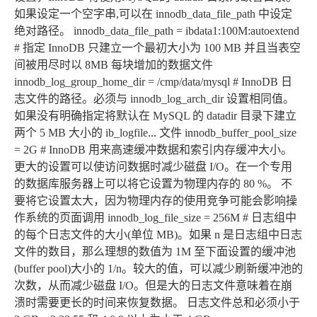
如果设定一个空字串,可以在 innodb_data_file_path 中设定
绝对路径。 innodb_data_file_path = ibdata1:100M:autoextend
# 指定 InnoDB 只建立一个最初大小为 100 MB 并且当表空
间被用尽时以 8MB 每块增加的数据文件
innodb_log_group_home_dir = /cmp/data/mysql # InnoDB 日
志文件的路径。必须与 innodb_log_arch_dir 设置相同值。
如果没有明确指定将默认在 MySQL 的 datadir 目录下建立
两个 5 MB 大小的 ib_logfile... 文件 innodb_buffer_pool_size
= 2G # InnoDB 用来高速缓冲数据和索引内存缓冲大小。
更大的设置可以使访问数据时减少磁盘 I/O。在一个专用
的数据库服务器上可以将它设置为物理内存的 80 %。 不
要将它设置太大，因为物理内存的使用竞争可能会影响操
作系统的页面调用 innodb_log_file_size = 256M # 日志组中
的每个日志文件的大小(单位 MB)。如果 n 是日志组中日志
文件的数目，那么理想的数值为 1M 至下面设置的缓冲池
(buffer pool)大小的 1/n。较大的值，可以减少刷新缓冲池的
次数，从而减少磁盘 I/O。但是大的日志文件意味着在崩
溃时需要更长的时间来恢复数据。 日志文件总和必须小于