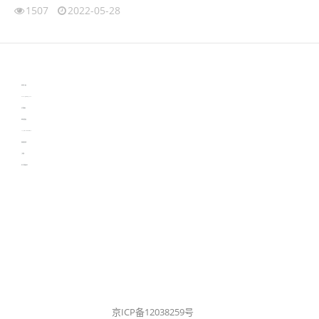
1507
2022-05-28
伙伴云
3D视觉相机资讯
协作机器人资讯
learn english in singapore
生产管理资讯
物流供应链资讯
experiment record software
新加坡英语培训
工单管理
电子元器件资讯中心
京ICP备12038259号