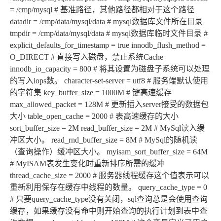
= /cmp/mysql # 基准路径，其他路径都相对于这个路径
datadir = /cmp/data/mysql/data # mysql数据库文件所在目录
tmpdir = /cmp/data/mysql/data # mysql数据库临时文件目录 #
explicit_defaults_for_timestamp = true innodb_flush_method =
O_DIRECT # 直接写入磁盘，禁止系统Cache
innodb_io_capacity = 800 # 将其设置为磁盘子系统可以处理
的写入iops数。 character-set-server = utf8 # 服务端默认使用
的字符集 key_buffer_size = 1000M # 键高速缓存
max_allowed_packet = 128M # 更新插入server接受的数据包
大小 table_open_cache = 2000 # 表高速缓存的大小
sort_buffer_size = 2M read_buffer_size = 2M # MySql读入缓
冲区大小。 read_rnd_buffer_size = 8M # MySql的随机读
（查询操作）缓冲区大小。 myisam_sort_buffer_size = 64M
# MyISAM表发生变化时重新排序所需的缓冲
thread_cache_size = 2000 # 服务器线程缓存这个值表示可以
重新利用保存在缓存中线程的数量。 query_cache_type = 0
# 只要query_cache_type没有关闭，sql查询总是会使用查询
缓存，如果缓存没有命中则开始查询的执行计划到表中查