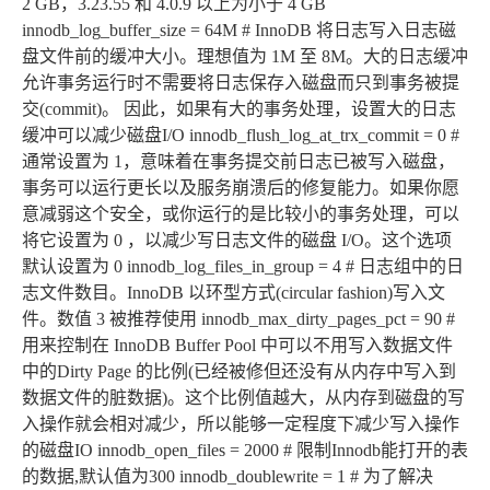
2 GB，3.23.55 和 4.0.9 以上为小于 4 GB
innodb_log_buffer_size = 64M # InnoDB 将日志写入日志磁
盘文件前的缓冲大小。理想值为 1M 至 8M。大的日志缓冲
允许事务运行时不需要将日志保存入磁盘而只到事务被提
交(commit)。 因此，如果有大的事务处理，设置大的日志
缓冲可以减少磁盘I/O innodb_flush_log_at_trx_commit = 0 #
通常设置为 1，意味着在事务提交前日志已被写入磁盘，
事务可以运行更长以及服务崩溃后的修复能力。如果你愿
意减弱这个安全，或你运行的是比较小的事务处理，可以
将它设置为 0 ，以减少写日志文件的磁盘 I/O。这个选项
默认设置为 0 innodb_log_files_in_group = 4 # 日志组中的日
志文件数目。InnoDB 以环型方式(circular fashion)写入文
件。数值 3 被推荐使用 innodb_max_dirty_pages_pct = 90 #
用来控制在 InnoDB Buffer Pool 中可以不用写入数据文件
中的Dirty Page 的比例(已经被修但还没有从内存中写入到
数据文件的脏数据)。这个比例值越大，从内存到磁盘的写
入操作就会相对减少，所以能够一定程度下减少写入操作
的磁盘IO innodb_open_files = 2000 # 限制Innodb能打开的表
的数据,默认值为300 innodb_doublewrite = 1 # 为了解决