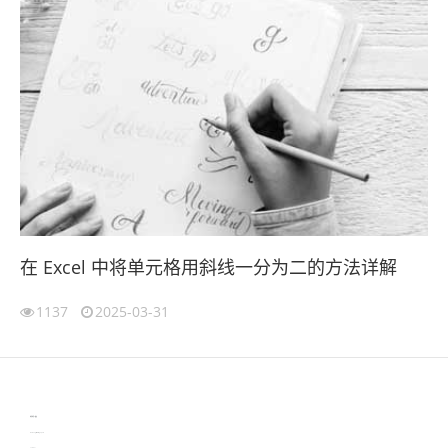
在 Excel 中将单元格用斜线一分为二的方法详解
1137
2025-03-31
伙伴云
3D视觉相机资讯
协作机器人资讯
learn english in singapore