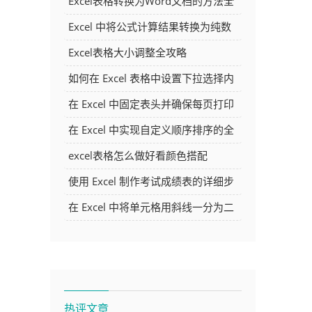
Excel表格转换为Word文档的方法全
解析
Excel 中将公式计算结果转换为纯数
字的多种方法
Excel表格大小调整全攻略
如何在 Excel 表格中设置下拉选择内
容
在 Excel 中固定表头并确保每页打印
时都显示表头的方法详解
在 Excel 中实现自定义顺序排序的全
面指南
excel表格怎么做好看颜色搭配
使用 Excel 制作考试成绩表的详细步
骤及技巧
在 Excel 中将单元格用斜线一分为二
的方法详解
热评文章